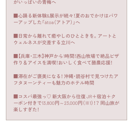
がいっぱいの青梅へ
■心踊る新体験&展示が続々！夏のおでかけはパワ
ーアップした「átoa（アトア）」へ
■日常から離れて癒やしのひとときを。アートと
ウェルネスが交差する立川へ
■【兵庫・三木】神戸から1時間！西山牧場で絶品ピザ
作り＆アイスを満喫！おいしく食べて酪農応援！
■滞在がご褒美になる！ 沖縄・読谷村で見つけたア
フタヌーンティーも魅力のホテル時間
■コスパ最強っ♡ 新大阪から往復 JR＋宿泊＋ク
ーポン付きで13,800円～23,000円（※1）！？ 岡山旅が
楽しすぎた！