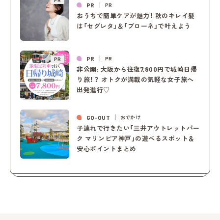
PR
PR
PR
おうちで簡単ケアが魅力！ 秋のキレイ髪
は「セグレタ」＆「ブローネ」で叶えよう
PR
PR
PR
非公開: 大阪から往復7,800円で城崎日帰
り旅！？ オトクが満載の気軽な女子旅へ
出発進行♡
GO-OUT
おでかけ
子連れで行きたい「三井アウトレットパー
ク マリンピア神戸」の遊べるスポット＆
安心ポイントまとめ