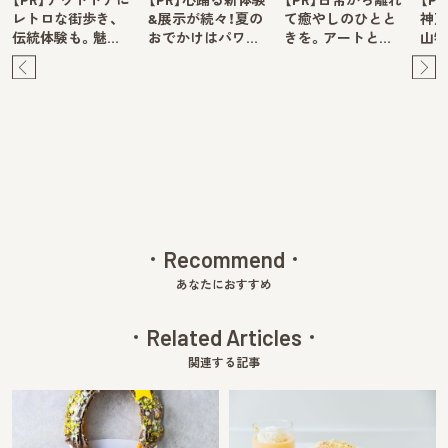
レトロな街歩き、
&展示が続々！夏の
て癒やしのひとと
神戸
伝統体験も。魅…
おでかけはパワ…
きを。アートと…
山牧
Pre
Ne
v
xt
Recommend
あなたにおすすめ
Related Articles
関連する記事