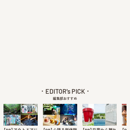
EDITOR's PICK
編集部おすすめ
【PR】アウトドアに
【PR】心踊る新体験
【PR】日常から離れ
【P