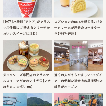
【神戸】水族館「アトア」がクリス
ロブションのDNAを感じる、バタ
マス仕様に♡ 映えるツリーやか
ークリームが圧巻のロールケー
わいいスイーツに注目！
キ【神戸・芦屋】
ダックワーズ専門店のクリスマ
近くの人がうらやましい〜！ダイ
ススイーツがかわいすぎ♡【とき
ソーの便利な複合店の兵庫県2店
めきカフェ巡り #6】
舗目がオープン