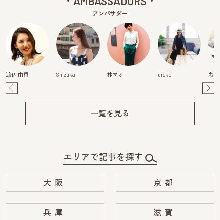
AMBASSADORS
アンバサダー
渡辺 由香
Shizuka
林マオ
urako
ちは
Pre
Ne
v
xt
一覧を見る
エリアで記事を探す
大阪
京都
兵庫
滋賀