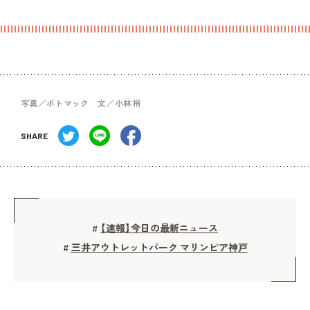
写真／ポトマック 文／小林 梢
SHARE
【速報】今日の最新ニュース
#
三井アウトレットパーク マリンピア神戸
#