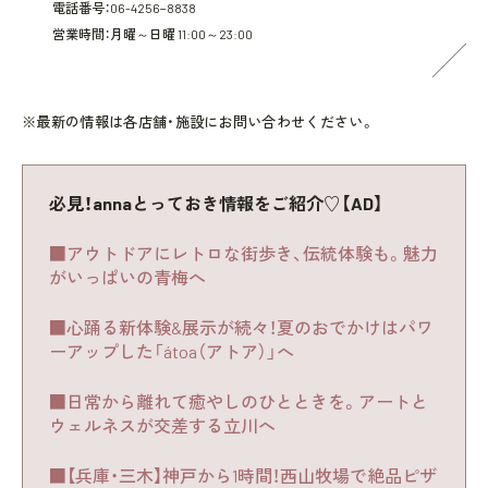
電話番号：06-4256−8838
営業時間：月曜～日曜 11:00～23:00
※最新の情報は各店舗・施設にお問い合わせください。
必見！annaとっておき情報をご紹介♡【AD】
■アウトドアにレトロな街歩き、伝統体験も。魅力
がいっぱいの青梅へ
■心踊る新体験&展示が続々！夏のおでかけはパワ
ーアップした「átoa（アトア）」へ
■日常から離れて癒やしのひとときを。アートと
ウェルネスが交差する立川へ
■【兵庫・三木】神戸から1時間！西山牧場で絶品ピザ