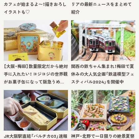
カフェが始まるよ〜！描きおろし
リアの最新ニュースをまとめて
イラストも♡
紹介
【大阪・梅田】数量限定だから絶対
関西の鉄ちゃん集まれ！梅田で夏
手に入れたい！ コジコジの世界観
休みの大人気企画「鉄道模型フェ
がお菓子缶になって阪急うめ…
スティバル2024」を開催中
JR大阪駅直結「バルチカ03」速報
神戸・北野で一日限りの絶景夏祭