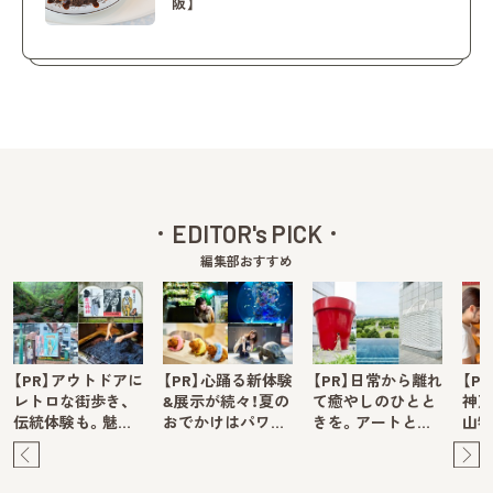
阪】
EDITOR's PICK
編集部おすすめ
【PR】アウトドアに
【PR】心踊る新体験
【PR】日常から離れ
【P
レトロな街歩き、
&展示が続々！夏の
て癒やしのひとと
神戸
伝統体験も。魅…
おでかけはパワ…
きを。アートと…
山牧
Pre
Ne