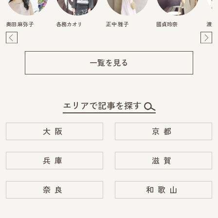
奥田 麻弥子
各務カオリ
正中 雅子
國貞玲奈
渡辺
Pre
Ne
v
xt
一覧を見る
エリアで記事を探す
大阪
京都
兵庫
滋賀
奈良
和歌山