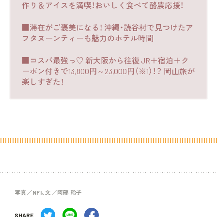
作り＆アイスを満喫！おいしく食べて酪農応援！
■滞在がご褒美になる！ 沖縄・読谷村で見つけたア
フタヌーンティーも魅力のホテル時間
■コスパ最強っ♡ 新大阪から往復 JR＋宿泊＋ク
ーポン付きで13,800円～23,000円（※1）！？ 岡山旅が
楽しすぎた！
写真／NFI、文／阿部 玲子
SHARE