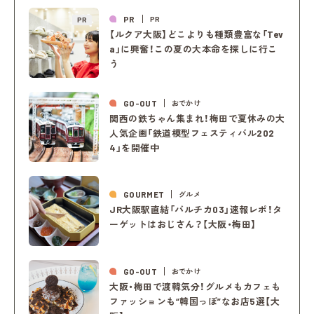
PR
PR
PR
【ルクア大阪】どこよりも種類豊富な「Tev
a」に興奮！この夏の大本命を探しに行こ
う
GO-OUT
おでかけ
関西の鉄ちゃん集まれ！梅田で夏休みの大
人気企画「鉄道模型フェスティバル202
4」を開催中
GOURMET
グルメ
JR大阪駅直結「バルチカ03」速報レポ！タ
ーゲットはおじさん？【大阪・梅田】
GO-OUT
おでかけ
大阪・梅田で渡韓気分！グルメもカフェも
ファッションも“韓国っぽ”なお店5選【大