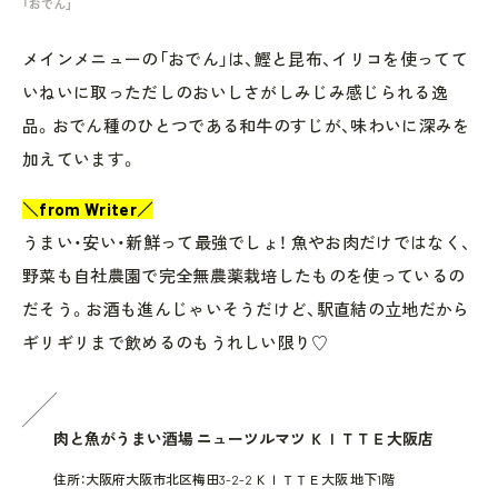
「おでん」
メインメニューの「おでん」は、鰹と昆布、イリコを使ってて
いねいに取っただしのおいしさがしみじみ感じられる逸
品。おでん種のひとつである和牛のすじが、味わいに深みを
加えています。
＼from Writer／
うまい・安い・新鮮って最強でしょ！ 魚やお肉だけではなく、
野菜も自社農園で完全無農薬栽培したものを使っているの
だそう。お酒も進んじゃいそうだけど、駅直結の立地だから
ギリギリまで飲めるのもうれしい限り♡
肉と魚がうまい酒場 ニューツルマツ ＫＩＴＴＥ大阪店
住所：大阪府大阪市北区梅田3-2-2 ＫＩＴＴＥ大阪 地下1階