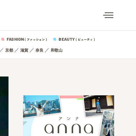
FASHION
BEAUTY
( ファッション )
( ビューティ )
／
／
／
／
京都
滋賀
奈良
和歌山