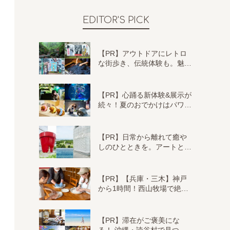
EDITOR'S PICK
【PR】アウトドアにレトロ
な街歩き、伝統体験も。魅…
【PR】心踊る新体験&展示が
続々！夏のおでかけはパワ…
【PR】日常から離れて癒や
しのひとときを。アートと…
【PR】【兵庫・三木】神戸
から1時間！西山牧場で絶…
【PR】滞在がご褒美にな