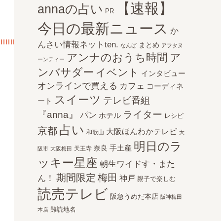
【速報】
annaの占い
PR
今日の最新ニュース
か
んさい情報ネットten.
まとめ
なんば
アフタヌ
アンナのおうち時間
ア
ーンティー
ンバサダー
イベント
インタビュー
オンラインで買える
カフェ
コーディネ
スイーツ
テレビ番組
ート
ライター
『anna』
パン
ホテル
レシピ
占い
京都
大阪ほんわかテレビ
和歌山
大
明日のラ
手土産
奈良
天王寺
阪市
大阪梅田
ッキー星座
朝生ワイドす・また
期間限定
梅田
ん！
神戸
親子で楽しむ
読売テレビ
阪急うめだ本店
阪神梅田
難読地名
本店