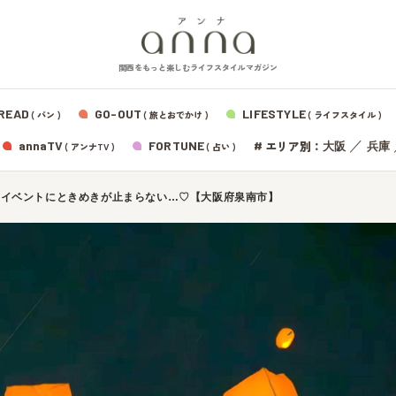
関西をもっと楽しむライフスタイルマガジン
READ
GO-OUT
LIFESTYLE
( パン )
( 旅とおでかけ )
( ライフスタイル )
エリア別：
annaTV
FORTUNE
#
／
大阪
兵庫
( アンナTV )
( 占い )
モイベントにときめきが止まらない…♡【大阪府泉南市】