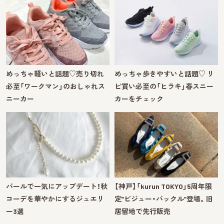
めっちゃ軽いと話題♡売り切れ
めっちゃ歩きやすいと話題♡ リ
必至「ワークマン」のおしゃれス
ピ買い必至の「ヒラキ」春スニー
ニーカー
カーをチェック
パールで一気にアップデート！秋
【神戸】「kurun TOKYO」5周年限
コーデを華やかにするジュエリ
定“ビジュー・バックル”登場。旧
ー3選
居留地で先行販売