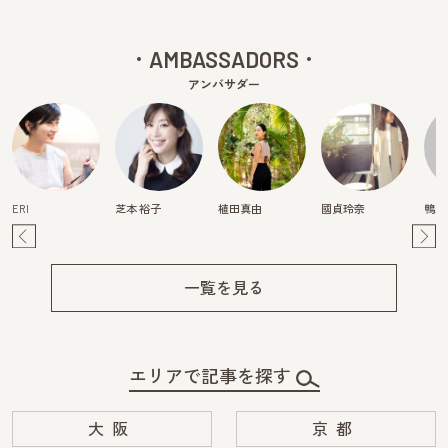
AMBASSADORS
アンバサダー
ERI
芝本 裕子
植田真由
國貞玲奈
鴨川
Pre
Ne
v
xt
一覧を見る
エリアで記事を探す
大阪
京都