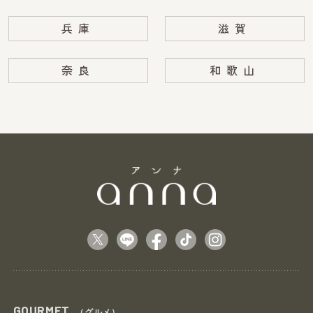
兵庫
滋賀
奈良
和歌山
GOURMET
（グルメ）