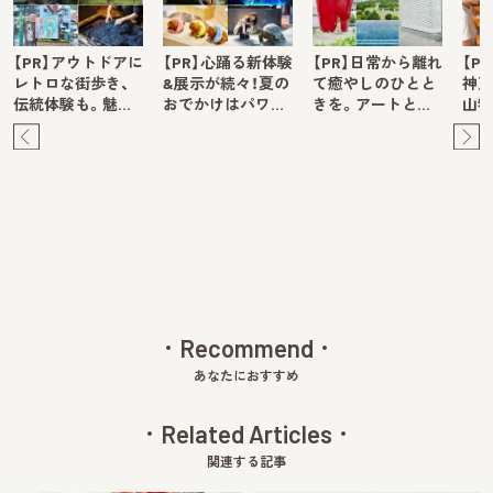
【PR】アウトドアに
【PR】心踊る新体験
【PR】日常から離れ
【P
レトロな街歩き、
&展示が続々！夏の
て癒やしのひとと
神戸
伝統体験も。魅…
おでかけはパワ…
きを。アートと…
山牧
Pre
Ne
v
xt
Recommend
あなたにおすすめ
Related Articles
関連する記事