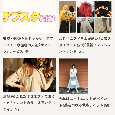
音楽や映像だけじゃないって知
おじさんアイテムが熱い！人気ス
ってた？今話題の人気「サブス
タイリスト伝授「最新ファッショ
ク」サービス4選
ントレンド」2つ
夏到来！これだけはおさえておく
今年はニット×ニットがポイン
べき「トレンドカラー＆買い足し
ト！差をつける秋冬アイテム3選
アイテム」