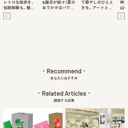
レトロな街歩き、
&展示が続々！夏の
て癒やしのひとと
神戸
伝統体験も。魅…
おでかけはパワ…
きを。アートと…
山牧
Pre
Ne
v
xt
Recommend
あなたにおすすめ
Related Articles
関連する記事