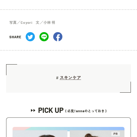
写真／Coyori 文／小林 梢
SHARE
スキンケア
#
PICK UP
( 必見！annaのとっておき )
PR