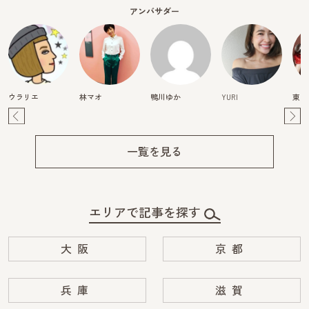
アンバサダー
ウラリエ
林マオ
鴨川ゆか
YURI
東真
Pre
Ne
v
xt
一覧を見る
エリアで記事を探す
大阪
京都
兵庫
滋賀