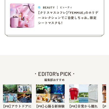
BEAUTY
ビューティ
【クリスマスコフレ】「FEMMUE」のホリデ
ーコレクションでご自愛しちゃお。限定
シートマスクも！
EDITOR's PICK
編集部おすすめ
【PR】アウトドアに
【PR】心踊る新体験
【PR】日常から離れ
【P