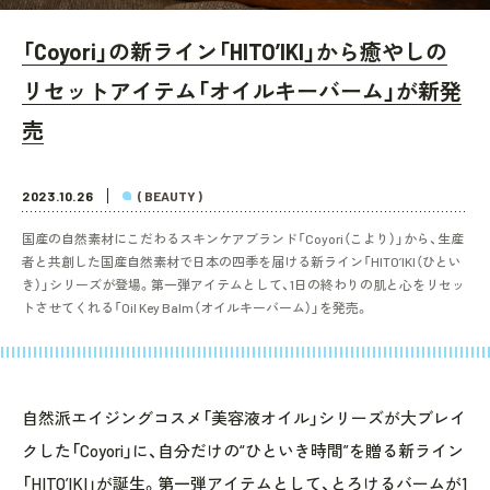
「Coyori」の新ライン「HITO’IKI」から癒やしの
リセットアイテム「オイルキーバーム」が新発
売
2023.10.26
( BEAUTY )
国産の自然素材にこだわるスキンケアブランド「Coyori（こより）」から、生産
者と共創した国産自然素材で日本の四季を届ける新ライン「HITO’IKI（ひとい
き）」シリーズが登場。第一弾アイテムとして、1日の終わりの肌と心をリセッ
トさせてくれる「Oil Key Balm（オイルキーバーム）」を発売。
自然派エイジングコスメ「美容液オイル」シリーズが大ブレイ
クした「Coyori」に、自分だけの“ひといき時間”を贈る新ライン
「HITO’IKI」が誕生。第一弾アイテムとして、とろけるバームが1