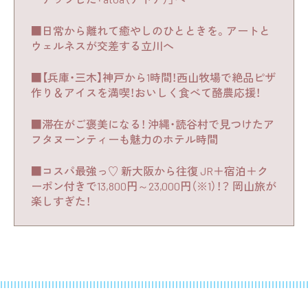
■日常から離れて癒やしのひとときを。アートと
ウェルネスが交差する立川へ
■【兵庫・三木】神戸から1時間！西山牧場で絶品ピザ
作り＆アイスを満喫！おいしく食べて酪農応援！
■滞在がご褒美になる！ 沖縄・読谷村で見つけたア
フタヌーンティーも魅力のホテル時間
■コスパ最強っ♡ 新大阪から往復 JR＋宿泊＋ク
ーポン付きで13,800円～23,000円（※1）！？ 岡山旅が
楽しすぎた！