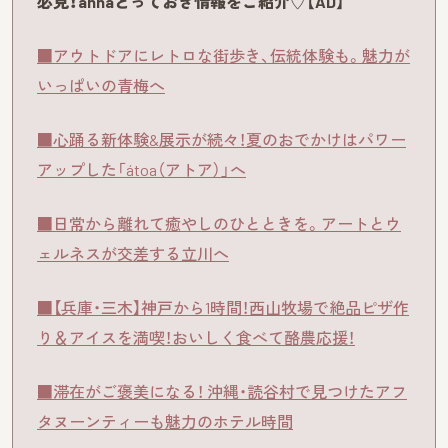
必見！annaとっておき情報をご紹介♡【AD】
■アウトドアにレトロな街歩き、伝統体験も。魅力が
いっぱいの青梅へ
■心踊る新体験&展示が続々！夏のおでかけはパワー
アップした「átoa（アトア）」へ
■日常から離れて癒やしのひとときを。アートとウ
ェルネスが交差する立川へ
■【兵庫・三木】神戸から1時間！西山牧場で絶品ピザ作
り＆アイスを満喫！おいしく食べて酪農応援！
■滞在がご褒美になる！ 沖縄・読谷村で見つけたアフ
タヌーンティーも魅力のホテル時間