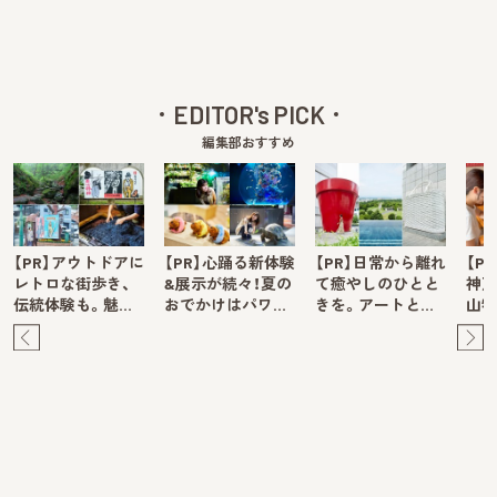
EDITOR's PICK
編集部おすすめ
【PR】アウトドアに
【PR】心踊る新体験
【PR】日常から離れ
【P
レトロな街歩き、
&展示が続々！夏の
て癒やしのひとと
神戸
伝統体験も。魅…
おでかけはパワ…
きを。アートと…
山牧
Pre
Ne
v
xt