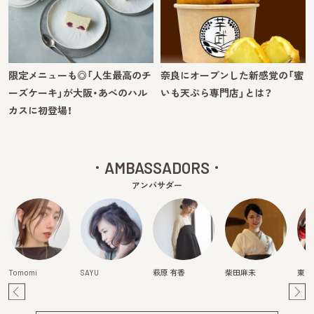
限定メニューも◎「人生最高のチ
奈良にオープンした新感覚の「蜜
ーズケーキ」が大阪・あべのハル
いも天ぷら専門店」とは？
カスに初登場！
AMBASSADORS
アンバサダー
Tomomi
SAYU
萩原 有香
柴田麻未
東真
Pre
Ne