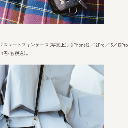
ォンケース（写真上）』（iPhone12／12Pro／13／13Pro 1
50円・各税込）。