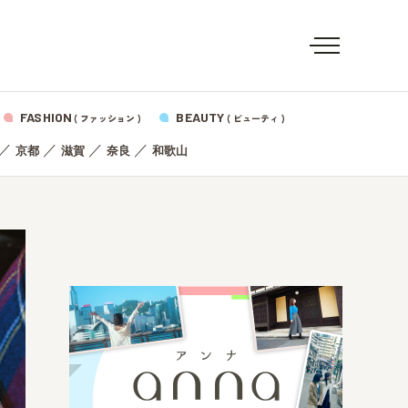
FASHION
BEAUTY
( ファッション )
( ビューティ )
／
／
／
／
京都
滋賀
奈良
和歌山