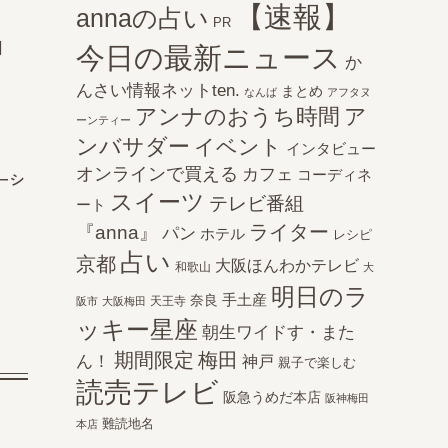
【速報】
annaの占い
PR
コ
今日の最新ニュース
か
んさい情報ネットten.
まとめ
なんば
アフタヌ
アンナのおうち時間
ア
ーンティー
ンバサダー
イベント
インタビュー
オンラインで買える
カフェ
コーディネ
ーシ
スイーツ
テレビ番組
ート
ライター
『anna』
パン
ホテル
レシピ
占い
京都
大阪ほんわかテレビ
和歌山
大
明日のラ
手土産
奈良
天王寺
阪市
大阪梅田
ッキー星座
朝生ワイドす・また
期間限定
梅田
ん！
神戸
親子で楽しむ
読売テレビ
阪急うめだ本店
阪神梅田
難読地名
本店