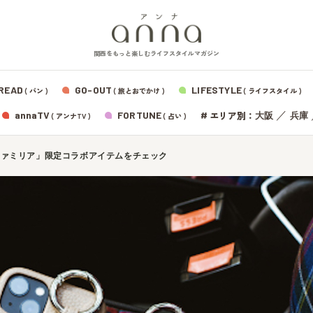
関西をもっと楽しむライフスタイルマガジン
READ
GO-OUT
LIFESTYLE
( パン )
( 旅とおでかけ )
( ライフスタイル )
エリア別：
annaTV
FORTUNE
#
／
大阪
兵庫
( アンナTV )
( 占い )
ファミリア」限定コラボアイテムをチェック