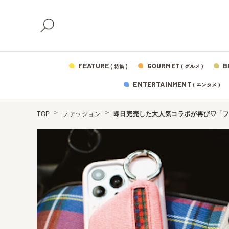
FEATURE
GOURMET
B
( 特集 )
( グルメ )
ENTERTAINMENT
( エンタメ )
TOP
ファッション
即日完売した大人気コラボが再び♡「