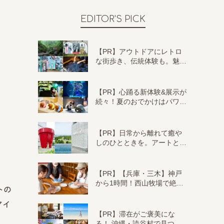
EDITOR'S PICK
【PR】アウトドアにレトロ
な街歩き、伝統体験も。魅…
【PR】心踊る新体験&展示が
続々！夏のおでかけはパワ…
【PR】日常から離れて癒や
しのひとときを。アートと…
【PR】【兵庫・三木】神戸
から1時間！西山牧場で絶…
トの
アイ
【PR】滞在がご褒美にな
る！ 沖縄・読谷村で見つ…