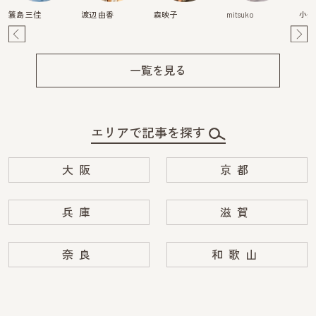
簑島 三佳
渡辺 由香
森映子
mitsuko
小柴
Pre
Ne
v
xt
一覧を見る
エリアで記事を探す
大阪
京都
兵庫
滋賀
奈良
和歌山