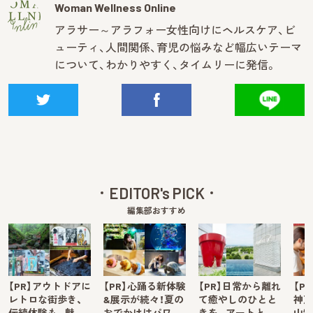
Woman Wellness Online
アラサー～アラフォー女性向けにヘルスケア、ビ
ューティ、人間関係、育児の悩みなど幅広いテーマ
について、わかりやすく、タイムリーに発信。
EDITOR's PICK
編集部おすすめ
【PR】アウトドアに
【PR】心踊る新体験
【PR】日常から離れ
【P
レトロな街歩き、
&展示が続々！夏の
て癒やしのひとと
神戸
伝統体験も。魅…
おでかけはパワ…
きを。アートと…
山牧