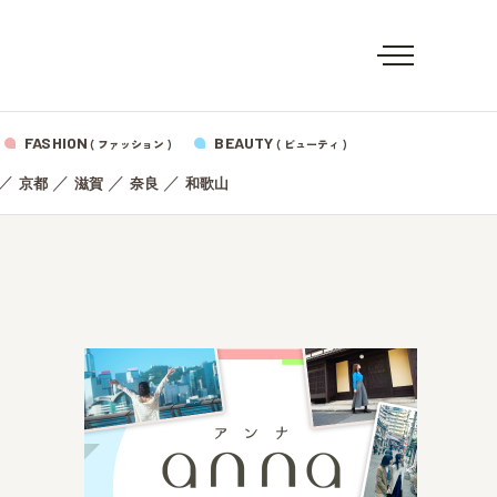
FASHION
BEAUTY
( ファッション )
( ビューティ )
／
／
／
／
京都
滋賀
奈良
和歌山