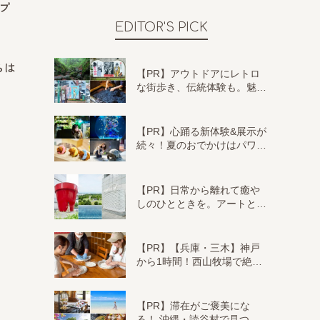
プ
EDITOR'S PICK
らは
【PR】アウトドアにレトロ
な街歩き、伝統体験も。魅…
【PR】心踊る新体験&展示が
続々！夏のおでかけはパワ…
【PR】日常から離れて癒や
しのひとときを。アートと…
【PR】【兵庫・三木】神戸
から1時間！西山牧場で絶…
【PR】滞在がご褒美にな
る！ 沖縄・読谷村で見つ…