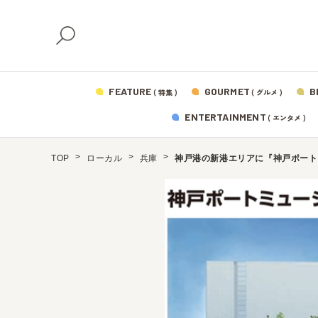
FEATURE
GOURMET
B
( 特集 )
( グルメ )
ENTERTAINMENT
( エンタメ )
TOP
ローカル
兵庫
神戸港の新港エリアに『神戸ポート