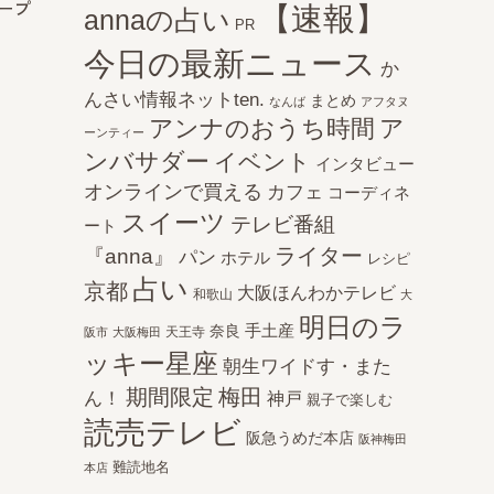
ープ
【速報】
annaの占い
PR
今日の最新ニュース
か
んさい情報ネットten.
まとめ
なんば
アフタヌ
アンナのおうち時間
ア
ーンティー
ンバサダー
イベント
インタビュー
オンラインで買える
カフェ
コーディネ
スイーツ
テレビ番組
ート
ライター
『anna』
パン
ホテル
レシピ
占い
京都
大阪ほんわかテレビ
和歌山
大
明日のラ
手土産
奈良
天王寺
阪市
大阪梅田
ッキー星座
朝生ワイドす・また
期間限定
梅田
ん！
神戸
親子で楽しむ
読売テレビ
阪急うめだ本店
阪神梅田
難読地名
本店