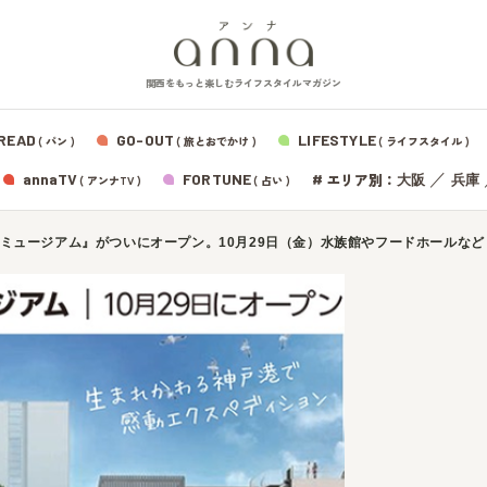
関西をもっと楽しむライフスタイルマガジン
READ
GO-OUT
LIFESTYLE
( パン )
( 旅とおでかけ )
( ライフスタイル )
エリア別：
annaTV
FORTUNE
#
／
大阪
兵庫
( アンナTV )
( 占い )
ミュージアム』がついにオープン。10月29日（金）水族館やフードホールなど