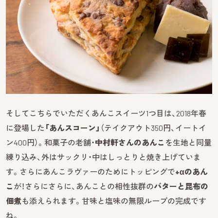
そしてこちらでいただくあんこスイーツ1つ目は、2018年春
に登場した
「あんスコーン」
（テイクアウト350円、イートイ
ン400円）。和菓子の老舗・
中村軒さんのあんこ
を生地と同量
練り込み、外はサックリ・中はしっとりと焼き上げていま
す。さらにあんこラヴァーのためにトッピングで
+αのあん
こ
が！さらにさらに、あんことの相性抜群の
バターと昆布の
佃煮
も添えられます。甘味と塩味の無限ループの完成です
ね。