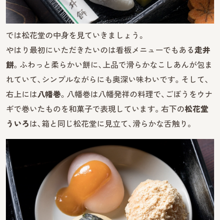
では松花堂の中身を見ていきましょう。
やはり最初にいただきたいのは看板メニューでもある
走井
餅
。ふわっと柔らかい餅に、上品で滑らかなこしあんが包ま
れていて、シンプルながらにも奥深い味わいです。そして、
右上には
八幡巻
。八幡巻は八幡発祥の料理で、ごぼうをウナ
ギで巻いたものを和菓子で表現しています。右下の
松花堂
ういろ
は、箱と同じ松花堂に見立て、滑らかな舌触り。