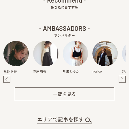
あなたにおすすめ
AMBASSADORS
アンバサダー
星野 明香
萩原 有香
川畑 ひらか
norico
SAY
Pre
Ne
v
xt
一覧を見る
エリアで記事を探す