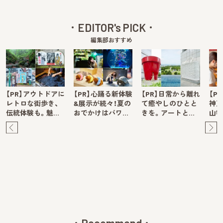
EDITOR's PICK
編集部おすすめ
【PR】アウトドアに
【PR】心踊る新体験
【PR】日常から離れ
【P
レトロな街歩き、
&展示が続々！夏の
て癒やしのひとと
神戸
伝統体験も。魅…
おでかけはパワ…
きを。アートと…
山牧
Pre
Ne
v
xt
Recommend