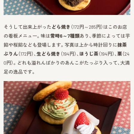
そうして出来上がった
どら焼き
（172円～285円）はこのお店
の看板メニュー。味は
常時6～7種類
あり、季節によっては芋
餡や桜餡なども登場します。写真は上から時計回りに
抹茶
ぷりん
（172円）、
生どら焼き
（194円）、
ほうじ茶
（194円）、
栗
（24
0円）。どれも溢れんばかりのあんこがたっぷり入って、大満
足の逸品です。