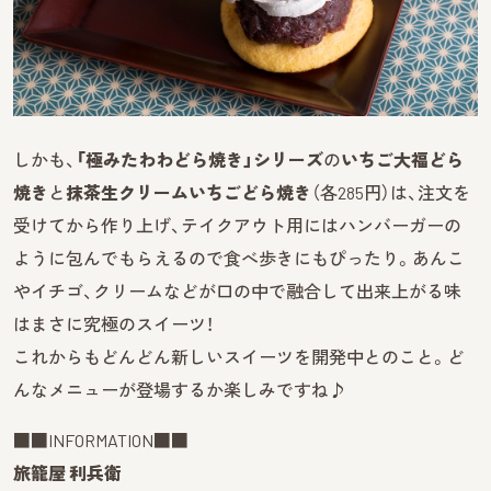
しかも、
「極みたわわどら焼き」シリーズ
の
いちご大福どら
焼き
と
抹茶生クリームいちごどら焼き
（各285円）は、注文を
受けてから作り上げ、テイクアウト用にはハンバーガーの
ように包んでもらえるので食べ歩きにもぴったり。あんこ
やイチゴ、クリームなどが口の中で融合して出来上がる味
はまさに究極のスイーツ！
これからもどんどん新しいスイーツを開発中とのこと。ど
んなメニューが登場するか楽しみですね♪
■■INFORMATION■■
旅籠屋 利兵衛