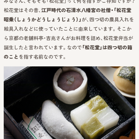
みなさん、そもそも「松花堂」って何を指すかご存知ですか？
松花堂はその昔、
江戸時代の石清水八幡宮の社僧・「松花堂
昭乗（しょうかどうしょうじょう）」
が、四つ切の農具入れを
絵具入れなどに使っていたことに由来しています。そこか
ら京都の老舗料亭・吉兆さんがお料理を詰め、松花堂弁当が
誕生したと言われています。なので
「松花堂」は四つ切の箱
のこと
を指す名前なのです。