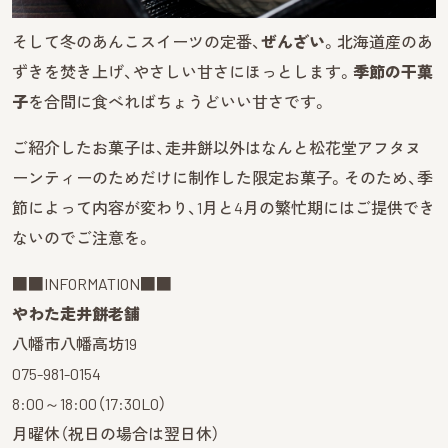
そして冬のあんこスイーツの定番、
ぜんざい
。北海道産のあ
ずきを焚き上げ、やさしい甘さにほっとします。
季節の干菓
子
を合間に食べればちょうどいい甘さです。
ご紹介したお菓子は、走井餅以外はなんと松花堂アフタヌ
ーンティーのためだけに制作した限定お菓子。そのため、季
節によって内容が変わり、1月と4月の繁忙期にはご提供でき
ないのでご注意を。
■■INFORMATION■■
やわた走井餅老舗
八幡市八幡高坊19
075-981-0154
8:00～18:00（17:30LO）
月曜休（祝日の場合は翌日休）