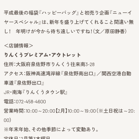
平成最後の福袋『ハッピーバッグ』と初売り企画『ニューイ
ヤースペシャル』は、新年を盛り上げてくれること間違い無
し！ 年明けが今から待ち遠しいですね！（文／原田静香）
＜店舗情報＞
りんくうプレミアム・アウトレット
住所：大阪府泉佐野市りんくう往来南3-28
アクセス：阪神高速湾岸線『泉佐野南出口』／関西空港自動
車道『泉佐野出口』
JR・南海『りんくうタウン駅』
電話：072-458-4600
営業時間：10:00～20:00【2月】10:00～19:00（※土日祝は～20:
00）
※年末年始、その他季節によって変動あり。
定休日：2月第3木曜日