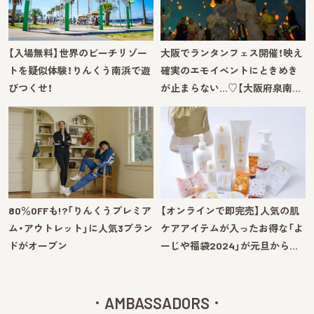
【入場無料】世界のビーチリゾー
大阪でランタンフェス開催！映え
トを疑似体験！りんくう南浜で遊
確実のエモイベントにときめき
びつくせ！
が止まらない…♡【大阪府泉南…
80％OFFも!?「りんくうプレミア
【オンラインで即完売】人気の肌
ム・アウトレット」に人気3ブラン
ケアアイテムが入ったお得な「よ
ドがオープン
ーじや福袋2024」が元旦から…
AMBASSADORS