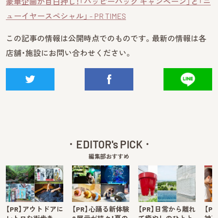
豪華企画が目白押し！「ハッピーバッグ キャンペーン」と「ニ
ューイヤースペシャル」 - PR TIMES
この記事の情報は公開時点でのものです。最新の情報は各
店舗・施設にお問い合わせください。
EDITOR's PICK
編集部おすすめ
【PR】アウトドアに
【PR】心踊る新体験
【PR】日常から離れ
【P