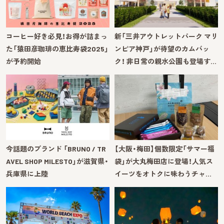
コーヒー好き必見！お得が詰まっ
新「三井アウトレットパーク マリ
た「猿田彦珈琲の恵比寿袋2025」
ンピア神戸」が待望のカムバッ
が予約開始
ク！ 非日常の親水公園も登場す…
今話題のブランド 「BRUNO / TR
【大阪・梅田】個数限定「サマー福
AVEL SHOP MILESTO」が滋賀県・
袋」が大丸梅田店に登場！人気ス
兵庫県に上陸
イーツをオトクに味わうチャ…