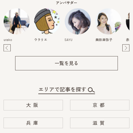
アンバサダー
urako
ウラリエ
SAYU
奥田 麻弥子
赤澤
Pre
Ne
v
xt
一覧を見る
エリアで記事を探す
大阪
京都
兵庫
滋賀