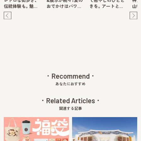
レトロな街歩き、
&展示が続々！夏の
て癒やしのひとと
神戸
伝統体験も。魅…
おでかけはパワ…
きを。アートと…
山牧
Pre
Ne
v
xt
Recommend
あなたにおすすめ
Related Articles
関連する記事