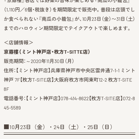
『京鼎樓』各店では野菜の旨味が楽しめる『南瓜の小籠包』
（1,110円／6個・税抜き）を期間限定で販売中。普段は店頭でし
か食べられない『南瓜の小籠包』が、10月23日（金）〜31日（土）
までのハロウィン期間限定でテイクアウトで楽しめます。
＜店舗情報＞
京鼎樓（ミント神戸店・枚方T-SITTE店）
販売期間：～2020年11月30日（月）
住所：【ミント神戸店】兵庫県神戸市中央区雲井通7-1-1 ミント
神戸 7F【枚方T-SITE店】大阪府枚方市岡東町12-2 枚方T-SITE
8F
電話番号：【ミント神戸店】078-414-8622【枚方T-SITE店】072-8
45-5589
■10月23日（金）・24日（土）・25日（日）