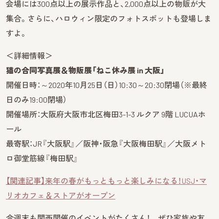
会場には300点以上の展示作品と、2,000点以上の物販が大
集合。さらに、ハロウィン限定のフォトスポットも登場しま
すよ。
＜詳細情報＞
猫の合同写真展＆物販展「ねこ休み展 in 大阪」
開催日時：～2020年10月25日（日）10:30～20:30閉場（※最終
日のみ19:00閉場）
開催場所：大阪府大阪市北区梅田3-1-3 ルクア 9階 LUCUAホ
ール
最寄駅：JR『大阪駅』／阪神・阪急『大阪梅田駅』／大阪メト
ロ御堂筋線『梅田駅』
【関連記事】来年の春がもっともっと楽しみになる！USJ・マ
リオカフェ＆ストアがオープン
今週末も関西開催のイベントがたくさん！ ぜひ家族や友