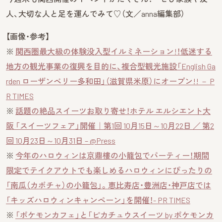
人、大切な人と足を運んでみて♡（文／anna編集部）
【画像・参考】
※
関西圏最大級の体験没入型イルミネーション!！低迷する
地方の観光事業の復興を目的に、複合型観光施設「English Ga
rden ローザンベリー多和田」（滋賀県米原）にオープン!! － P
R TIMES
※
話題の絶品スイーツお取り寄せ！ホテル エルシエント大
阪 「スイーツフェア」開催｜第1回 10月15日～10月22日 ／ 第2
回 10月23日～10月31日 – @Press
※
今年のハロウィンは京鼎樓の小籠包でパーティー！期間
限定でテイクアウトでも楽しめるハロウィンにぴったりの
「南瓜（カボチャ）の小籠包」。恵比寿店・豊洲店・神戸店では
「キッズハロウィンキャンペーン」を開催！- PR TIMES
※
「ポケモンカフェ」と「ピカチュウスイーツ by ポケモンカ