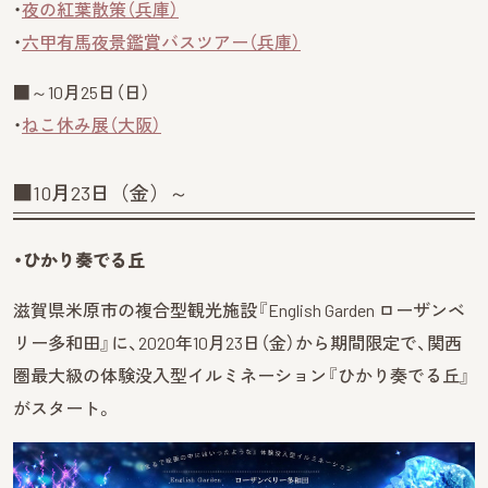
・
夜の紅葉散策（兵庫）
・
六甲有馬夜景鑑賞バスツアー（兵庫）
■～10月25日（日）
・
ねこ休み展（大阪）
■10月23日（金）～
・ひかり奏でる丘
滋賀県米原市の複合型観光施設『English Garden ローザンベ
リー多和田』に、2020年10月23日（金）から期間限定で、関西
圏最大級の体験没入型イルミネーション『ひかり奏でる丘』
がスタート。