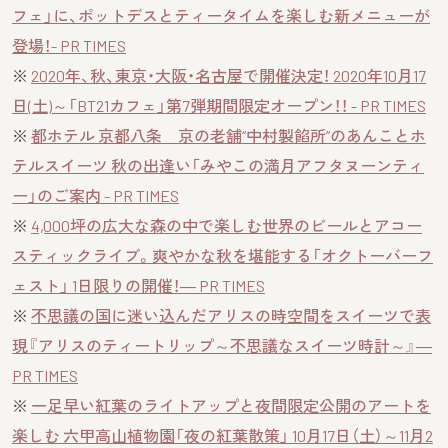
フェ」に、ポットデスとティータイムを楽しむ新メニューが
登場！- PR TIMES
※
2020年、秋、東京・大阪・名古屋で開催決定！ 2020年10月17
日(土)～「BT21カフェ」第7弾期間限定オープン！！ - PR TIMES
※
都ホテル 京都八条 京の老舗“中村製餡所”のあんことホ
テルスイーツ 秋の出逢い「みやこの満月アフタヌーンティ
ー」のご案内 - PR TIMES
※
4,000坪の広大な森の中で楽しむ世界のビールとアコー
スティックライブ。爽やかな秋を堪能する「オクトーバーフ
ェスト」 1日限りの開催！― PR TIMES
※
不思議の国に迷い込んだアリスの時空間をスイーツで表
現『アリスのティートリップ～不思議なスイーツ時計～』―
PR TIMES
※
一足早い紅葉のライトアップと夜間限定公開のアートを
楽しむ 六甲高山植物園「夜の紅葉散策」 10月17日（土）～11月2