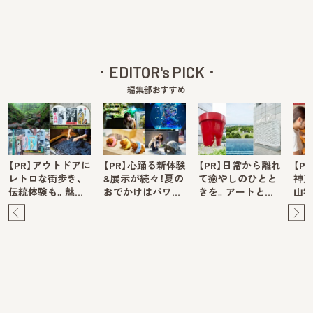
EDITOR's PICK
編集部おすすめ
【PR】アウトドアに
【PR】心踊る新体験
【PR】日常から離れ
【P
レトロな街歩き、
&展示が続々！夏の
て癒やしのひとと
神戸
伝統体験も。魅…
おでかけはパワ…
きを。アートと…
山牧
Pre
Ne
v
xt