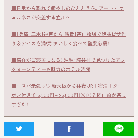
■日常から離れて癒やしのひとときを。アートとウ
ェルネスが交差する立川へ
■【兵庫・三木】神戸から1時間！西山牧場で絶品ピザ作
り＆アイスを満喫！おいしく食べて酪農応援！
■滞在がご褒美になる！ 沖縄・読谷村で見つけたアフ
タヌーンティーも魅力のホテル時間
■コスパ最強っ♡ 新大阪から往復 JR＋宿泊＋クー
ポン付きで13,800円～23,000円（※1）！？ 岡山旅が楽し
すぎた！