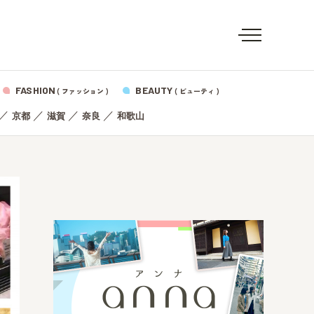
FASHION
BEAUTY
( ファッション )
( ビューティ )
／
／
／
／
京都
滋賀
奈良
和歌山