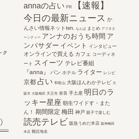
【速報】
annaの占い
PR
今日の最新ニュース
か
んさい情報ネットten.
まとめ
なんば
アフタヌ
アンナのおうち時間
ア
ーンティー
ンバサダー
イベント
インタビュー
トク
オンラインで買える
カフェ
コーディネ
スイーツ
テレビ番組
ート
ライター
『anna』
パン
ホテル
レシピ
占い
京都
大阪ほんわかテレビ
和歌山
大
明日のラ
手土産
奈良
天王寺
阪市
大阪梅田
ッキー星座
朝生ワイドす・また
期間限定
梅田
ん！
神戸
親子で楽しむ
読売テレビ
福）
阪急うめだ本店
阪神梅田
難読地名
本店