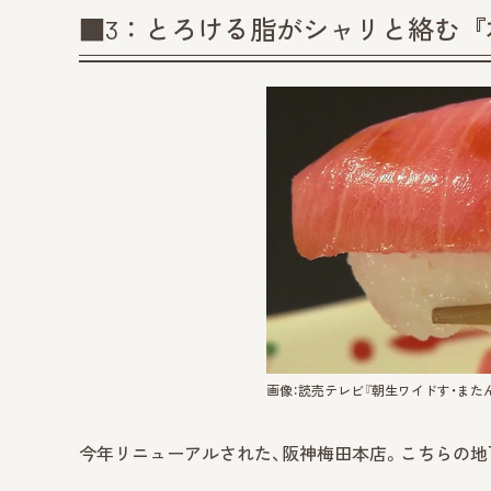
■3：とろける脂がシャリと絡む
画像：読売テレビ『朝生ワイドす・またん
今年リニューアルされた、阪神梅田本店。こちらの地