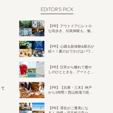
EDITOR'S PICK
【PR】アウトドアにレトロ
な街歩き、伝統体験も。魅…
【PR】心踊る新体験&展示が
続々！夏のおでかけはパワ…
【PR】日常から離れて癒や
しのひとときを。アートと…
【PR】【兵庫・三木】神戸
して
から1時間！西山牧場で絶…
【PR】滞在がご褒美にな
る！ 沖縄・読谷村で見つ…