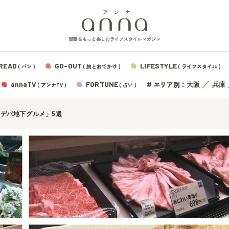
関西をもっと楽しむライフスタイルマガジン
READ
GO-OUT
LIFESTYLE
( パン )
( 旅とおでかけ )
( ライフスタイル )
エリア別：
annaTV
FORTUNE
#
／
大阪
兵庫
( アンナTV )
( 占い )
デパ地下グルメ」5選