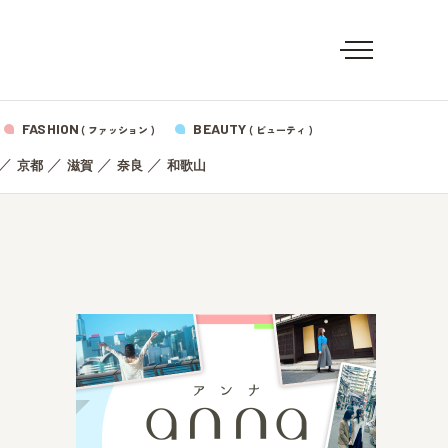
FASHION
BEAUTY
( ファッション )
( ビューティ )
／
／
／
／
京都
滋賀
奈良
和歌山