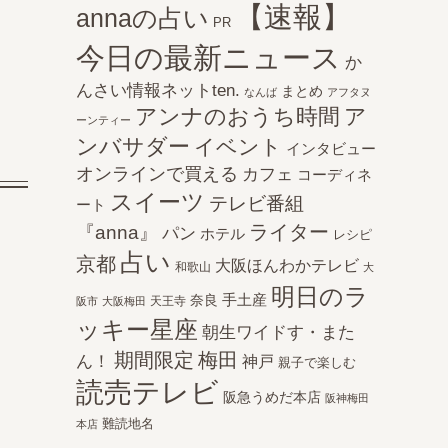
【速報】
annaの占い
PR
今日の最新ニュース
か
んさい情報ネットten.
まとめ
なんば
アフタヌ
アンナのおうち時間
ア
ーンティー
ンバサダー
イベント
インタビュー
オンラインで買える
カフェ
コーディネ
スイーツ
テレビ番組
ート
ライター
『anna』
パン
ホテル
レシピ
占い
京都
大阪ほんわかテレビ
和歌山
大
明日のラ
手土産
奈良
天王寺
阪市
大阪梅田
ッキー星座
朝生ワイドす・また
期間限定
梅田
ん！
神戸
親子で楽しむ
読売テレビ
阪急うめだ本店
阪神梅田
難読地名
本店