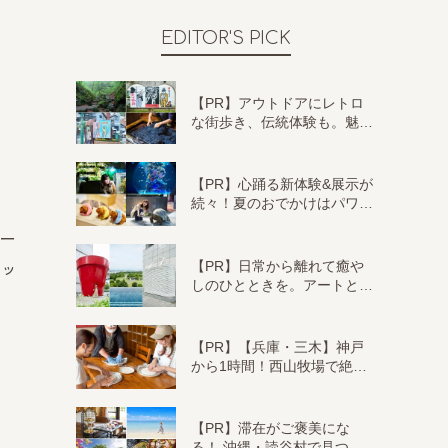
EDITOR'S PICK
【PR】アウトドアにレトロ
な街歩き、伝統体験も。魅…
【PR】心踊る新体験&展示が
続々！夏のおでかけはパワ…
リー
【PR】日常から離れて癒や
セッ
しのひとときを。アートと…
【PR】【兵庫・三木】神戸
から1時間！西山牧場で絶…
【PR】滞在がご褒美にな
る！ 沖縄・読谷村で見つ…