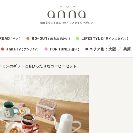
関西をもっと楽しむライフスタイルマガジン
READ
GO-OUT
LIFESTYLE
( パン )
( 旅とおでかけ )
( ライフスタイル )
エリア別：
annaTV
FORTUNE
#
／
大阪
兵庫
( アンナTV )
( 占い )
ムーミンのギフトにもぴったりなコーヒーセット