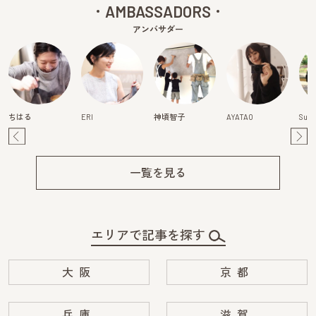
AMBASSADORS
アンバサダー
ちはる
ERI
神頃智子
AYATAO
Suzu
Pre
Ne
v
xt
一覧を見る
エリアで記事を探す
大阪
京都
兵庫
滋賀