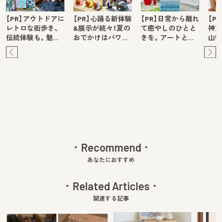
【PR】アウトドアに
【PR】心踊る新体験
【PR】日常から離れ
【P
レトロな街歩き、
&展示が続々！夏の
て癒やしのひとと
神戸
伝統体験も。魅…
おでかけはパワ…
きを。アートと…
山牧
Pre
Ne
v
xt
Recommend
あなたにおすすめ
Related Articles
関連する記事