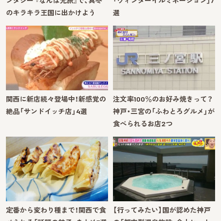
ンタジー 『なんば光旅』で、真冬
「ウィンターイルミネーション」7
のキラキラ王国に出かけよう
選
関西に新店続々登場中！新感覚の
注文率100％のお好み焼きって？
絶品「サンドイッチ店」4選
神戸・三宮の「ふわとろグルメ」が
食べられるお店2つ
定番から変わり種まで！関西で食
【行ってみたい】国が認めた神戸