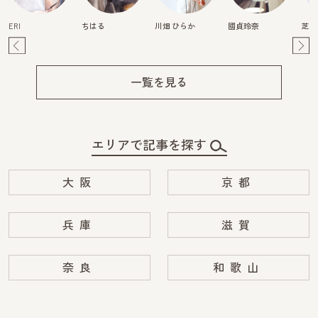
ERI
ちはる
川畑 ひらか
國貞玲奈
芝本
Pre
Ne
v
xt
一覧を見る
エリアで記事を探す
大阪
京都
兵庫
滋賀
奈良
和歌山