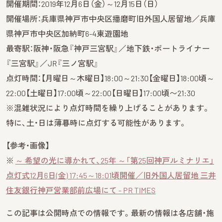
開催期間：2019年12月6日（金）～12月15日（日）
開催場所：兵庫県神戸市中央区播磨町旧外国人居留地／兵庫
県神戸市中央区加納町6-4東遊園地
最寄駅：阪神・阪急『神戸三宮駅』／地下鉄・ポートライナー
『三宮駅』／JR『三ノ宮駅』
点灯時間：【月曜日～木曜日】18:00～21:30【金曜日】18:00頃～
22:00【土曜日】17:00頃～22:00【日曜日】17:00頃〜21:30
※混雑状況により点灯時間を繰り上げることがあります。
特に、土・日は薄暮時に点灯する可能性があります。
【参考・画像】
※
～ 希望の光に導かれて、25年 ～「第25回神戸ルミナリエ」
点灯式12月6日(金) 17:45～18:01頃開催／旧外国人居留地 三井
住友銀行神戸営業部前広場にて - PR TIMES
この記事は公開時点での情報です。最新の情報は各店舗・施