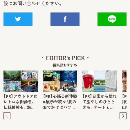
設にお問い合わせください。
EDITOR's PICK
編集部おすすめ
【PR】アウトドアに
【PR】心踊る新体験
【PR】日常から離れ
【P
レトロな街歩き、
&展示が続々！夏の
て癒やしのひとと
神戸
伝統体験も。魅…
おでかけはパワ…
きを。アートと…
山牧
Pre
Ne
v
xt