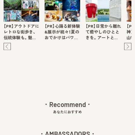
【PR】アウトドアに
【PR】心踊る新体験
【PR】日常から離れ
【P
レトロな街歩き、
&展示が続々！夏の
て癒やしのひとと
神戸
伝統体験も。魅…
おでかけはパワ…
きを。アートと…
山牧
Pre
Ne
v
xt
Recommend
あなたにおすすめ
AMBASSADORS