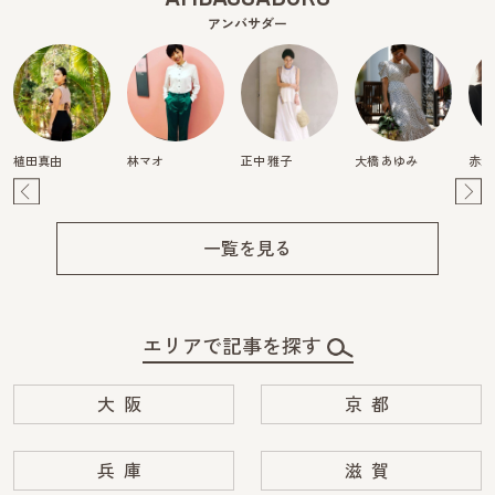
アンバサダー
植田真由
林マオ
正中 雅子
大橋 あゆみ
赤澤
Pre
Ne
v
xt
一覧を見る
エリアで記事を探す
大阪
京都
兵庫
滋賀