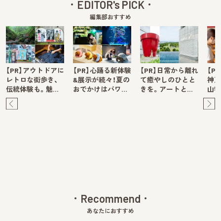
EDITOR's PICK
編集部おすすめ
【PR】アウトドアに
【PR】心踊る新体験
【PR】日常から離れ
【P
レトロな街歩き、
&展示が続々！夏の
て癒やしのひとと
神戸
伝統体験も。魅…
おでかけはパワ…
きを。アートと…
山牧
Pre
Ne
v
xt
Recommend
あなたにおすすめ