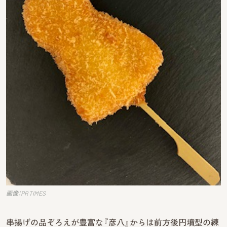
画像：PR TIMES
串揚げの品ぞろえが豊富な『彦八』からは前方後円墳型の練