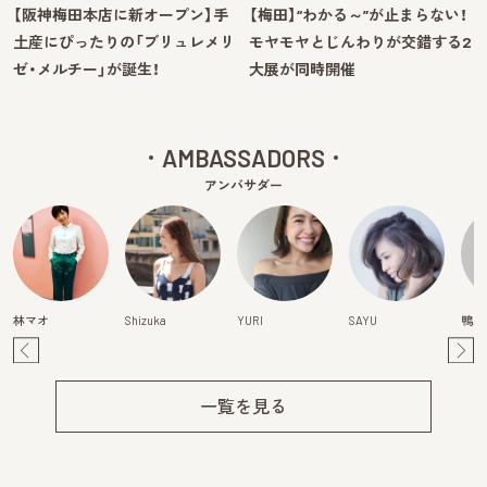
【阪神梅田本店に新オープン】手
【梅田】“わかる～”が止まらない！
土産にぴったりの「ブリュレメリ
モヤモヤとじんわりが交錯する2
ゼ・メルチー」が誕生！
大展が同時開催
AMBASSADORS
アンバサダー
林マオ
Shizuka
YURI
SAYU
鴨川
Pre
Ne
v
xt
一覧を見る