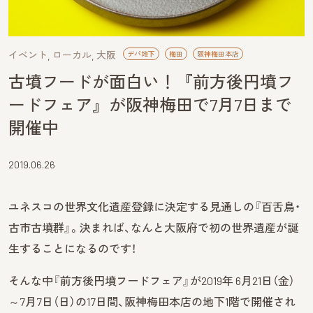
イベント
ローカル
大阪
デパ地下
梅田
阪神梅田本店
古墳フードが面白い！『前方後円墳フ
ードフェア』が阪神梅田で7月7日まで
開催中
2019.06.26
ユネスコの世界文化遺産登録に決定する見通しの『百舌鳥・
古市古墳群』。決まれば、なんと大阪府で初の世界遺産が誕
生することになるのです！
そんな中『前方後円墳フードフェア』が2019年 6月21日（金）
～7月7日（日）の17日間、阪神梅田本店の地下1階で開催され