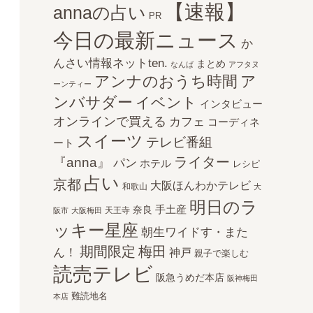
【速報】
annaの占い
PR
今日の最新ニュース
か
んさい情報ネットten.
まとめ
なんば
アフタヌ
アンナのおうち時間
ア
ーンティー
ンバサダー
イベント
インタビュー
オンラインで買える
カフェ
コーディネ
スイーツ
テレビ番組
ート
ライター
『anna』
パン
ホテル
レシピ
占い
京都
大阪ほんわかテレビ
和歌山
大
明日のラ
手土産
奈良
天王寺
阪市
大阪梅田
ッキー星座
朝生ワイドす・また
期間限定
梅田
ん！
神戸
親子で楽しむ
読売テレビ
阪急うめだ本店
阪神梅田
難読地名
本店