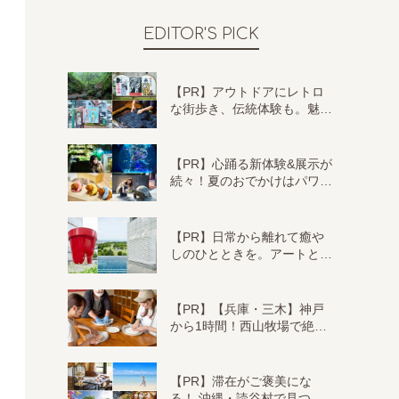
EDITOR'S PICK
【PR】アウトドアにレトロ
な街歩き、伝統体験も。魅…
【PR】心踊る新体験&展示が
続々！夏のおでかけはパワ…
【PR】日常から離れて癒や
しのひとときを。アートと…
【PR】【兵庫・三木】神戸
から1時間！西山牧場で絶…
【PR】滞在がご褒美にな
る！ 沖縄・読谷村で見つ…