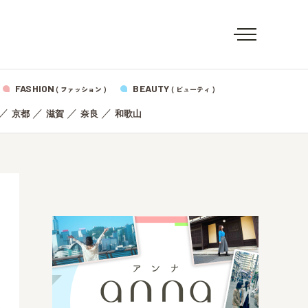
FASHION
BEAUTY
( ファッション )
( ビューティ )
／
／
／
／
京都
滋賀
奈良
和歌山