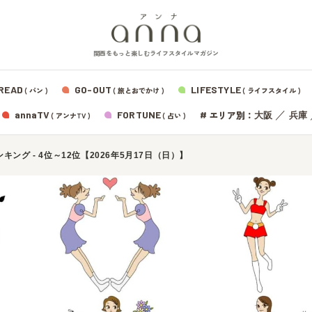
関西をもっと楽しむライフスタイルマガジン
READ
GO-OUT
LIFESTYLE
( パン )
( 旅とおでかけ )
( ライフスタイル )
エリア別：
annaTV
FORTUNE
#
／
大阪
兵庫
( アンナTV )
( 占い )
ング - 4位～12位【2026年5月17日（日）】