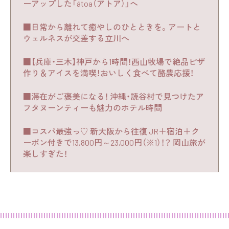
ーアップした「átoa（アトア）」へ
■日常から離れて癒やしのひとときを。アートと
ウェルネスが交差する立川へ
■【兵庫・三木】神戸から1時間！西山牧場で絶品ピザ
作り＆アイスを満喫！おいしく食べて酪農応援！
■滞在がご褒美になる！ 沖縄・読谷村で見つけたア
フタヌーンティーも魅力のホテル時間
■コスパ最強っ♡ 新大阪から往復 JR＋宿泊＋ク
ーポン付きで13,800円～23,000円（※1）！？ 岡山旅が
楽しすぎた！