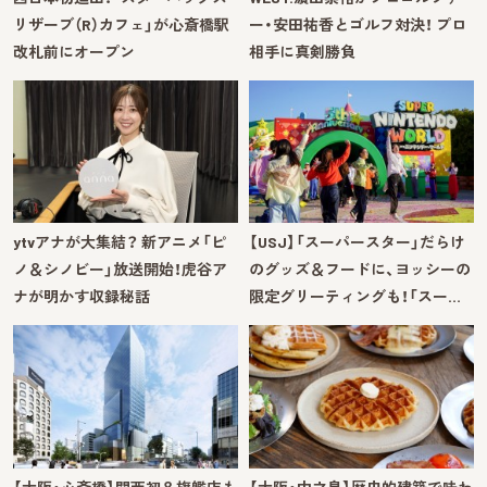
リザーブ（R）カフェ」が心斎橋駅
ー・安田祐香とゴルフ対決！ プロ
改札前にオープン
相手に真剣勝負
ytvアナが大集結？ 新アニメ「ピ
【USJ】「スーパースター」だらけ
ノ＆シノビー」放送開始！虎谷ア
のグッズ＆フードに、ヨッシーの
ナが明かす収録秘話
限定グリーティングも！「スー…