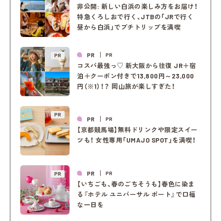
非公開: 新しい白浜の楽しみ方をお届け！
特急くろしおで行く、JTBの「JRで行く
昼から白浜」でプチトリップを満喫
PR
PR
PR
コスパ最強っ♡ 新大阪から往復 JR＋宿
泊＋クーポン付きで13,800円～23,000
円（※1）！？ 岡山旅が楽しすぎた！
PR
PR
PR
【京都競馬場】無料ドリンクや限定スイー
ツも！ 女性専用「UMAJO SPOT」を満喫！
PR
PR
PR
【いちごも、春のごちそうも】春色に染ま
る『ホテル ユニバーサル ポート』で口福
な一日を