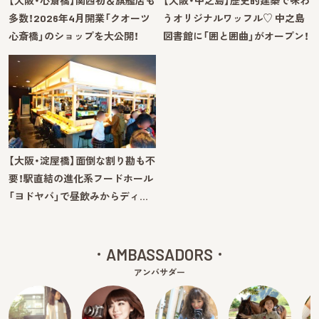
【大阪・心斎橋】関西初＆旗艦店も
【大阪・中之島】歴史的建築で味わ
多数！2026年4月開業「クオーツ
うオリジナルワッフル♡ 中之島
心斎橋」のショップを大公開！
図書館に「囲と囲曲」がオープン！
【大阪・淀屋橋】面倒な割り勘も不
要！駅直結の進化系フードホール
「ヨドヤバ」で昼飲みからディ…
AMBASSADORS
アンバサダー