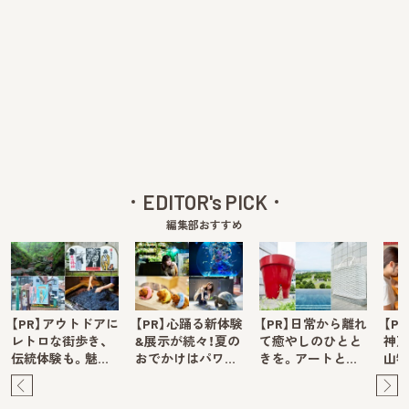
EDITOR's PICK
編集部おすすめ
【PR】アウトドアに
【PR】心踊る新体験
【PR】日常から離れ
【P
レトロな街歩き、
&展示が続々！夏の
て癒やしのひとと
神戸
伝統体験も。魅…
おでかけはパワ…
きを。アートと…
山牧
Pre
Ne