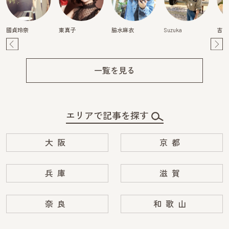
國貞玲奈
東真子
脇水麻衣
Suzuka
吉田
Pre
Ne
v
xt
一覧を見る
エリアで記事を探す
大阪
京都
兵庫
滋賀
奈良
和歌山