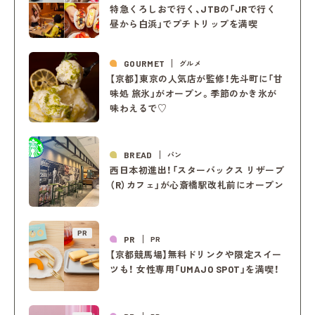
特急くろしおで行く、JTBの「JRで行く
昼から白浜」でプチトリップを満喫
GOURMET
グルメ
【京都】東京の人気店が監修！先斗町に「甘
味処 旅氷」がオープン。季節のかき氷が
味わえるで♡
BREAD
パン
西日本初進出！「スターバックス リザーブ
（R）カフェ」が心斎橋駅改札前にオープン
PR
PR
PR
【京都競馬場】無料ドリンクや限定スイー
ツも！ 女性専用「UMAJO SPOT」を満喫！