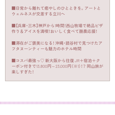
■日常から離れて癒やしのひとときを。アートと
ウェルネスが交差する立川へ
■【兵庫・三木】神戸から1時間！西山牧場で絶品ピザ
作り＆アイスを満喫！おいしく食べて酪農応援！
■滞在がご褒美になる！ 沖縄・読谷村で見つけたア
フタヌーンティーも魅力のホテル時間
■コスパ最強っ♡ 新大阪から往復 JR＋宿泊＋ク
ーポン付きで13,800円～23,000円（※1）！？ 岡山旅が
楽しすぎた！