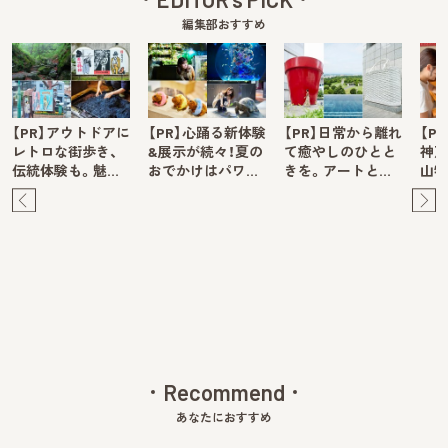
編集部おすすめ
【PR】アウトドアに
【PR】心踊る新体験
【PR】日常から離れ
【P
レトロな街歩き、
&展示が続々！夏の
て癒やしのひとと
神戸
伝統体験も。魅…
おでかけはパワ…
きを。アートと…
山牧
Pre
Ne
v
xt
Recommend
あなたにおすすめ