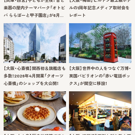
【兵庫・西宮】子どもが主役！ 音と
【大阪・梅田】ヒルトン最上級ホテ
楽器の屋内テーマパーク「オトビ
ルの1周年記念メディア取材会を
バ ららぽーと甲子園店」が6月…
レポート
【大阪・心斎橋】関西初＆旗艦店も
【大阪】世界中の人をつなぐ万博・
多数！2026年4月開業「クオーツ
英国パビリオンの「赤い電話ボッ
心斎橋」のショップを大公開！
クス」が関空に移設！