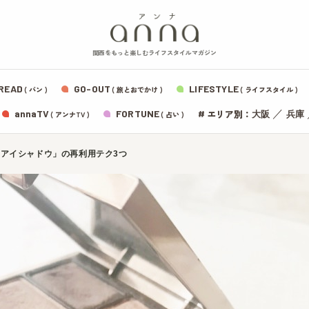
関西をもっと楽しむライフスタイルマガジン
READ
GO-OUT
LIFESTYLE
( パン )
( 旅とおでかけ )
( ライフスタイル )
エリア別：
annaTV
FORTUNE
#
／
大阪
兵庫
( アンナTV )
( 占い )
アイシャドウ」の再利用テク3つ