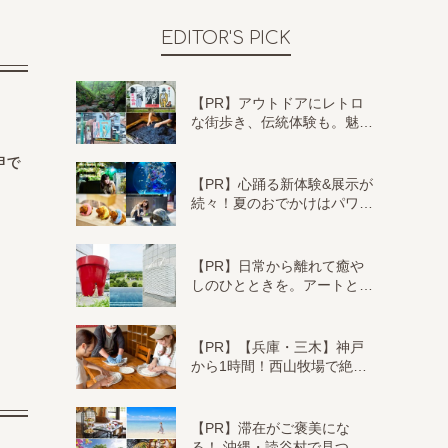
EDITOR'S PICK
【PR】アウトドアにレトロ
な街歩き、伝統体験も。魅…
甲で
【PR】心踊る新体験&展示が
続々！夏のおでかけはパワ…
【PR】日常から離れて癒や
しのひとときを。アートと…
【PR】【兵庫・三木】神戸
から1時間！西山牧場で絶…
【PR】滞在がご褒美にな
る！ 沖縄・読谷村で見つ…