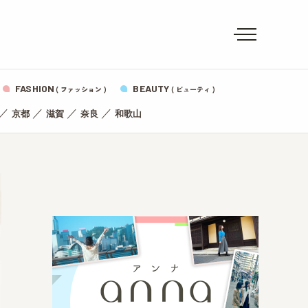
FASHION
BEAUTY
( ファッション )
( ビューティ )
／
／
／
／
京都
滋賀
奈良
和歌山