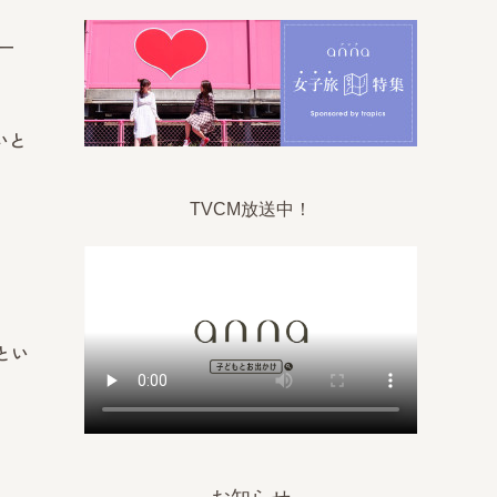
ー
いと
TVCM放送中！
とい