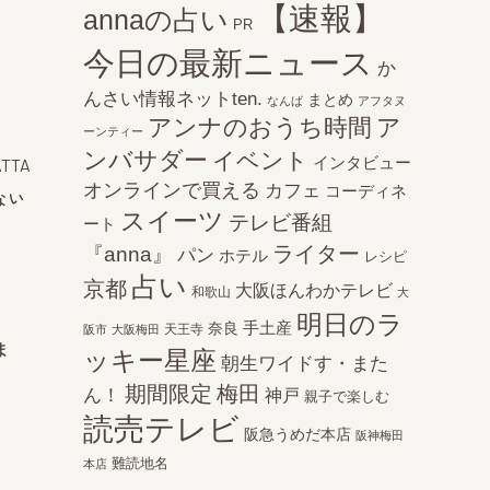
【速報】
annaの占い
PR
」
今日の最新ニュース
か
んさい情報ネットten.
まとめ
なんば
アフタヌ
アンナのおうち時間
ア
ーンティー
ンバサダー
イベント
インタビュー
ATTA
オンラインで買える
カフェ
コーディネ
ない
スイーツ
テレビ番組
ート
ライター
『anna』
パン
ホテル
レシピ
占い
京都
大阪ほんわかテレビ
和歌山
大
明日のラ
手土産
奈良
天王寺
阪市
大阪梅田
ま
ッキー星座
朝生ワイドす・また
期間限定
梅田
ん！
神戸
親子で楽しむ
読売テレビ
阪急うめだ本店
阪神梅田
難読地名
本店