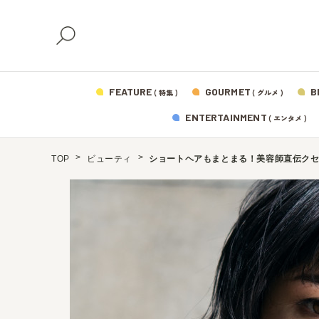
FEATURE
GOURMET
B
( 特集 )
( グルメ )
ENTERTAINMENT
( エンタメ )
TOP
ビューティ
ショートヘアもまとまる！美容師直伝クセ