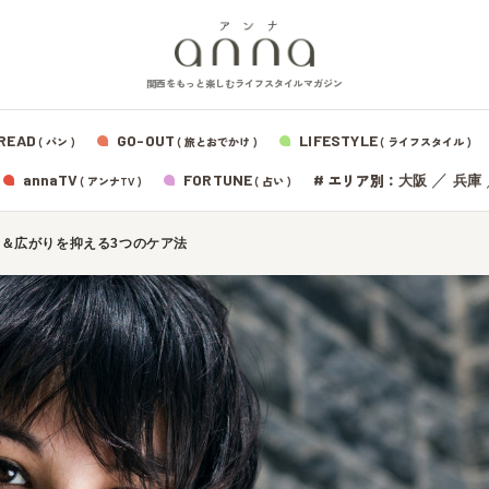
関西をもっと楽しむライフスタイルマガジン
READ
GO-OUT
LIFESTYLE
( パン )
( 旅とおでかけ )
( ライフスタイル )
エリア別：
annaTV
FORTUNE
#
／
大阪
兵庫
( アンナTV )
( 占い )
＆広がりを抑える3つのケア法