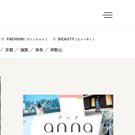
FASHION
BEAUTY
( ファッション )
( ビューティ )
／
／
／
／
京都
滋賀
奈良
和歌山