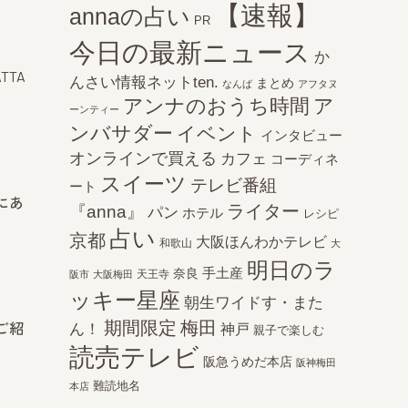
【速報】
annaの占い
PR
今日の最新ニュース
か
ATTA
んさい情報ネットten.
まとめ
なんば
アフタヌ
アンナのおうち時間
ア
ーンティー
ンバサダー
イベント
インタビュー
オンラインで買える
カフェ
コーディネ
スイーツ
テレビ番組
ート
にあ
ライター
『anna』
パン
ホテル
レシピ
占い
京都
大阪ほんわかテレビ
和歌山
大
明日のラ
手土産
奈良
天王寺
阪市
大阪梅田
ッキー星座
朝生ワイドす・また
期間限定
梅田
ご紹
ん！
神戸
親子で楽しむ
読売テレビ
阪急うめだ本店
阪神梅田
難読地名
本店