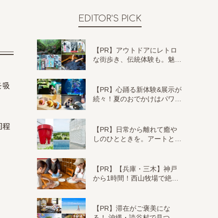
EDITOR'S PICK
【PR】アウトドアにレトロ
な街歩き、伝統体験も。魅…
を吸
【PR】心踊る新体験&展示が
続々！夏のおでかけはパワ…
回程
【PR】日常から離れて癒や
しのひとときを。アートと…
【PR】【兵庫・三木】神戸
から1時間！西山牧場で絶…
【PR】滞在がご褒美にな
る！ 沖縄・読谷村で見つ…