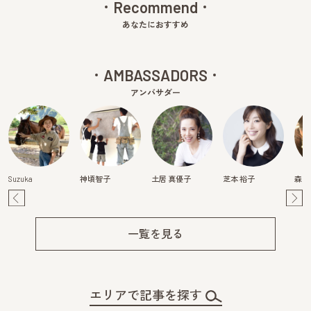
Recommend
あなたにおすすめ
AMBASSADORS
アンバサダー
Suzuka
神頃智子
土居 真優子
芝本 裕子
森映
Pre
Ne
v
xt
一覧を見る
エリアで記事を探す