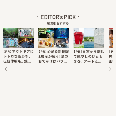
EDITOR's PICK
編集部おすすめ
【PR】アウトドアに
【PR】心踊る新体験
【PR】日常から離れ
【P
レトロな街歩き、
&展示が続々！夏の
て癒やしのひとと
神戸
伝統体験も。魅…
おでかけはパワ…
きを。アートと…
山牧
Pre
Ne
v
xt