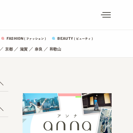
FASHION
BEAUTY
( ファッション )
( ビューティ )
／
／
／
／
京都
滋賀
奈良
和歌山