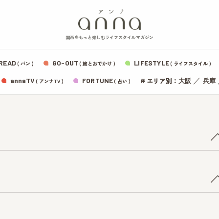
関西をもっと楽しむライフスタイルマガジン
READ
GO-OUT
LIFESTYLE
( パン )
( 旅とおでかけ )
( ライフスタイル )
エリア別：
annaTV
FORTUNE
#
／
大阪
兵庫
( アンナTV )
( 占い )