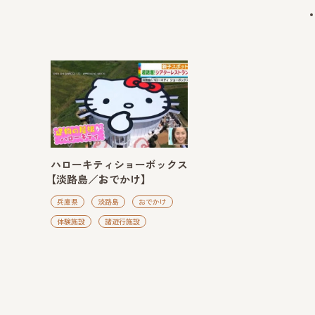
ハローキティショーボックス
【淡路島／おでかけ】
兵庫県
淡路島
おでかけ
体験施設
諸遊行施設