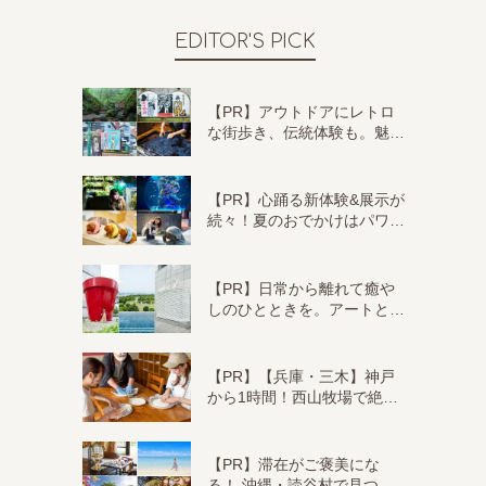
EDITOR'S PICK
【PR】アウトドアにレトロ
な街歩き、伝統体験も。魅…
【PR】心踊る新体験&展示が
続々！夏のおでかけはパワ…
【PR】日常から離れて癒や
しのひとときを。アートと…
【PR】【兵庫・三木】神戸
から1時間！西山牧場で絶…
【PR】滞在がご褒美にな
る！ 沖縄・読谷村で見つ…