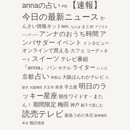
【速報】
annaの占い
PR
今日の最新ニュース
か
んさい情報ネットten.
まとめ
なんば
アフタヌ
アンナのおうち時間
ア
ーンティー
ンバサダー
イベント
インタビュー
オンラインで買える
カフェ
コーディネ
スイーツ
テレビ番組
ート
ライター
『anna』
パン
ホテル
レシピ
占い
京都
大阪ほんわかテレビ
和歌山
大
明日のラ
手土産
奈良
天王寺
阪市
大阪梅田
ッキー星座
朝生ワイドす・また
期間限定
梅田
ん！
神戸
親子で楽しむ
読売テレビ
阪急うめだ本店
阪神梅田
難読地名
本店