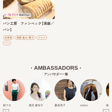
パン工房 ファンベック【須磨／
パン】
兵庫県
須磨・垂水・舞子
グルメ
パン
AMBASSADORS
アンバサダー一覧
林マオ
奥田 麻弥子
桑原亮子
norico
柴田