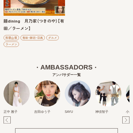
麺dining 月乃家（つきのや）【有
田／ラーメン】
和歌山県
有田・御坊・日高
グルメ
ラーメン
AMBASSADORS
アンバサダー一覧
正中 雅子
吉田ゆう子
SAYU
神頃智子
小柴
Pr
Ne