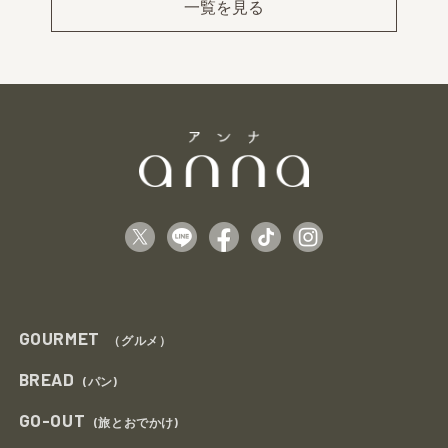
ev
xt
一覧を見る
GOURMET
（グルメ）
BREAD
(パン)
GO-OUT
(旅とおでかけ)