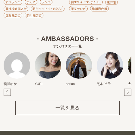
すべランチ
まとめ
ランチ
朝生ワイドす・またん！
東住吉
天神橋筋商店街
朝生ワイドす・またん！
読売テレビ
駒川商店街
空掘商店街
駒川商店街
AMBASSADORS
アンバサダー一覧
鴨川ゆか
YURI
norico
芝本 裕子
大橋
Pr
Ne
ev
xt
一覧を見る