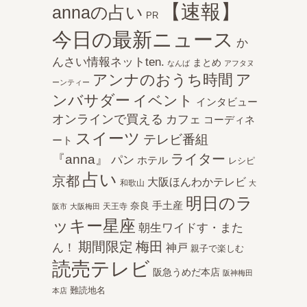
【速報】
annaの占い
PR
今日の最新ニュース
か
んさい情報ネットten.
まとめ
なんば
アフタヌ
アンナのおうち時間
ア
ーンティー
ンバサダー
イベント
インタビュー
オンラインで買える
カフェ
コーディネ
スイーツ
テレビ番組
ート
ライター
『anna』
パン
ホテル
レシピ
占い
京都
大阪ほんわかテレビ
和歌山
大
明日のラ
手土産
奈良
天王寺
阪市
大阪梅田
ッキー星座
朝生ワイドす・また
期間限定
梅田
ん！
神戸
親子で楽しむ
読売テレビ
阪急うめだ本店
阪神梅田
難読地名
本店