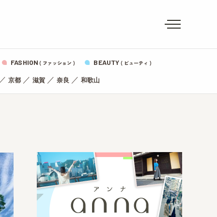
FASHION
BEAUTY
( ファッション )
( ビューティ )
／
／
／
／
京都
滋賀
奈良
和歌山