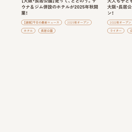
【大阪・長居公園】走って、ととのう。サ
大人も子ど
ウナ＆ジム併設のホテルが2025年秋開
大阪・長居
業！
ン！
【速報】今日の最新ニュース
2025年オープン
2022年オープン
ホテル
長居公園
ライター