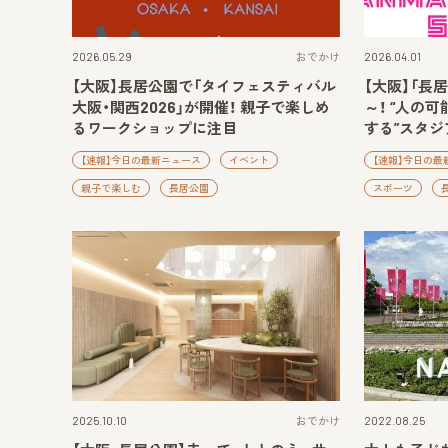
2026.05.29
おでかけ
2026.04.01
【大阪】長居公園で「タイフェスティバル
【大阪】「長
大阪・関西2026」が開催！ 親子で楽しめ
～！ “人の
るワークショップに注目
する”スタジ
【速報】今日の最新ニュース
イベント
【速報】今日の最
親子で楽しむ
長居公園
スポーツ
2025.10.10
おでかけ
2022.08.25