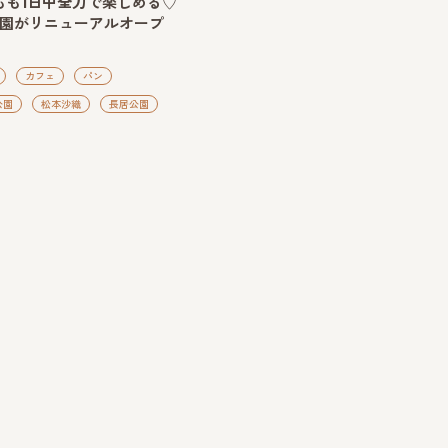
もも1日中全力で楽しめる♡
公園がリニューアルオープ
カフェ
パン
公園
松本沙織
長居公園