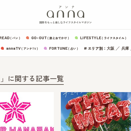
関西をもっと楽しむライフスタイルマガジン
READ
GO-OUT
LIFESTYLE
( パン )
( 旅とおでかけ )
( ライフスタイル )
エリア別：
annaTV
FORTUNE
#
／
大阪
兵庫
( アンナTV )
( 占い )
園」に関する記事一覧