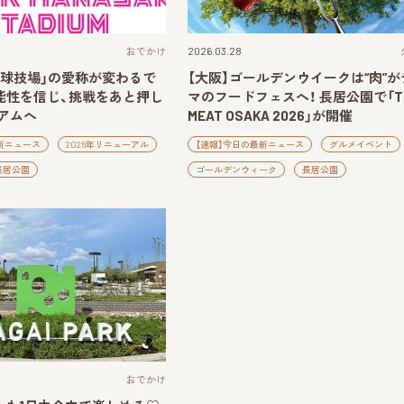
おでかけ
2026.03.28
居球技場」の愛称が変わるで
【大阪】ゴールデンウイークは“肉”が
可能性を信じ、挑戦をあと押し
マのフードフェスへ！ 長居公園で「T
アムへ
MEAT OSAKA 2026」が開催
新ニュース
2026年リニューアル
【速報】今日の最新ニュース
グルメイベント
長居公園
ゴールデンウィーク
長居公園
おでかけ