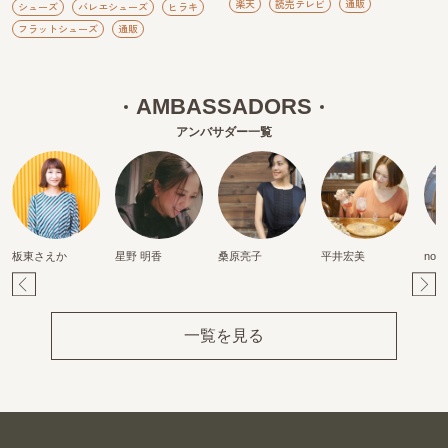
楽天
読売テレビ
通販
シューズ
バレエシューズ
ヒラキ
フラットシューズ
通販
AMBASSADORS
アンバサダー一覧
板東さえか
星野 明香
桑原亮子
平井宏美
nori
Pr
Ne
ev
xt
一覧を見る