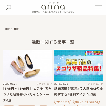
関西をもっと楽しむライフスタイルマガジン
TOP
通販
通販に関する記事一覧
2020.05.24
ファッション
2019.08.24
ショッピング
【548円～1,848円】「ヒラキ」でみ
話題沸騰！『楽天』で人気No.1の優
つけた超優秀♡ぺたんこシュー
秀すぎる「便利アイテム」3選
ズ4選
便利アイテム
朝生ワイドす・またん！