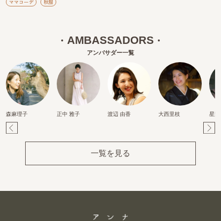
ママコーデ
秋服
AMBASSADORS
アンバサダー一覧
森麻理子
正中 雅子
渡辺 由香
大西里枝
星野
Pr
Ne
ev
xt
一覧を見る