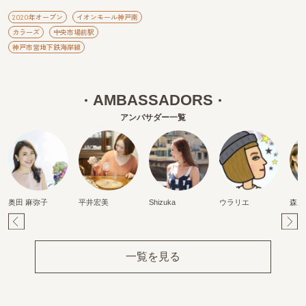
2020年オープン
イオンモール神戸南
カラーズ
中央市場前駅
神戸市営地下鉄海岸線
AMBASSADORS
アンバサダー一覧
奥田 麻弥子
平井宏美
Shizuka
ウラリエ
森麻
Pr
Ne
ev
xt
一覧を見る