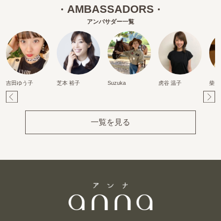
AMBASSADORS
アンバサダー一覧
吉田ゆう子
芝本 裕子
Suzuka
虎谷 温子
柴田
Pr
Ne
ev
xt
一覧を見る