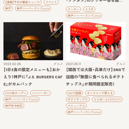
『ノンタン』のクッキー缶を限…
【速報】今日の最新ニュース
イベント
神戸
神戸ハーバーランドumie
クッキー
コラボ
神戸ハーバーランドumie
2023.02.05
グルメ
2021.05.11
グルメ
【1日3食の限定メニューも】おか
【関西では大阪・兵庫だけ】SNSで
えり！神戸に「J.S. BURGERS CAF
話題の「無限に食べられるポテト
E」がカムバック
チップス」が期間限定販売！
2023年オープン
ハンバーガー
SNSで話題
オンラインで買える
神戸ハーバーランドumie
ポテトチップス
ららぽーとEXPOCITY
神戸市中央区
リニューアル
神戸ハーバーランドumie