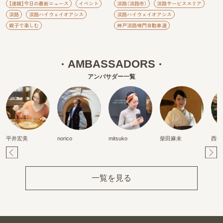
【速報】今日の最新ニュース
イベント
淡路（淡路市）
淡路サービスエリア
淡路
淡路ハイウェイオアシス
淡路ハイウェイオアシス
親子で楽しむ
神戸淡路鳴門自動車道
AMBASSADORS
アンバサダー一覧
平井宏美
norico
mitsuko
柴田麻未
西畑
Pr
Ne
ev
xt
一覧を見る