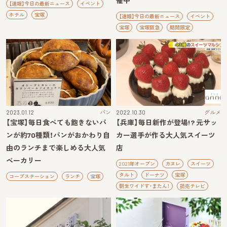
催中
【速報】今日の最新ニュース
イベント
ホテル
宝塚
【速報】今日の最新ニュース
イベント
宝塚
宝塚阪急
期間限定
2023.01.12
パン
2022.10.30
グルメ
【宝塚】毎日食べても飽きないパ
【兵庫】毎日新作が登場!? 元サッ
ンが約70種類！パンがおかわり自
カー選手が作る大人気スイーツ
由のランチまで楽しめる大人気
店
ベーカリー
2021年オープン
カヌレ
スイーツ
タルト
ドーナツ
宝塚
コープステーション
ランチ
宝塚
朝生ワイドす・またん！
読売テレビ