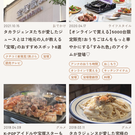
2021.10.15
おでかけ
2020.04.17
ライフスタイル
タカラジェンヌたちが愛したジ
【オンラインで買える】5000台限
ュースとは？地元の人が教える
定販売！おうちごはんをもっと華
「宝塚」のおすすめスポット6選
やかにする「すみれ色」のアイテ
ムが登場♡
クチコミ新発見！旅ぷら
宝塚
読売テレビ
アンナのおうち時間
おこもり
オンラインで買える
キッチンアイテム
宝塚
宝塚歌劇団
料理
2019.04.09
グルメ
2019.03.11
グルメ
K-POPアイドルや宝塚スターも
タカラジェンヌが愛した究極の