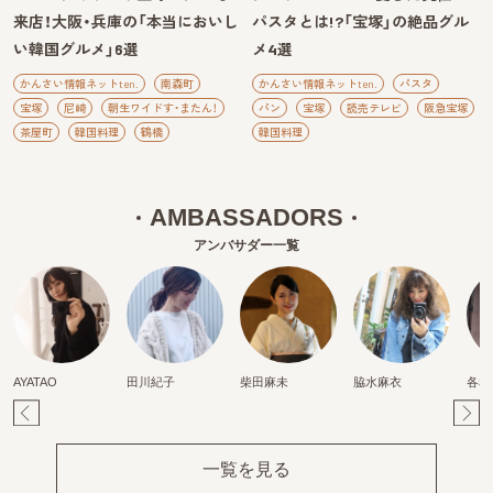
来店！大阪・兵庫の「本当においし
パスタとは!?「宝塚」の絶品グル
い韓国グルメ」6選
メ4選
かんさい情報ネットten.
南森町
かんさい情報ネットten.
パスタ
宝塚
尼崎
朝生ワイドす・またん！
パン
宝塚
読売テレビ
阪急宝塚
茶屋町
韓国料理
鶴橋
韓国料理
AMBASSADORS
アンバサダー一覧
AYATAO
田川紀子
柴田麻未
脇水麻衣
各務
Pr
Ne
ev
xt
一覧を見る