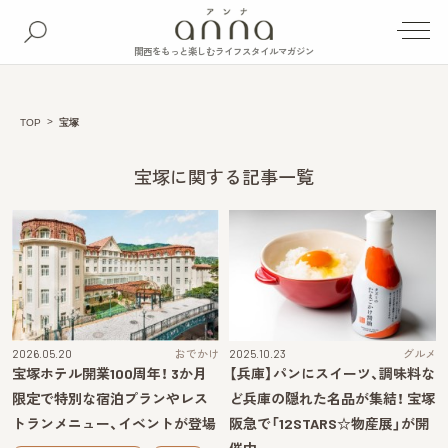
関西をもっと楽しむライフスタイルマガジン
TOP
宝塚
宝塚に関する記事一覧
2026.05.20
おでかけ
2025.10.23
グルメ
宝塚ホテル開業100周年！ 3か月
【兵庫】パンにスイーツ、調味料な
限定で特別な宿泊プランやレス
ど兵庫の隠れた名品が集結！ 宝塚
トランメニュー、イベントが登場
阪急で「12STARS☆物産展」が開