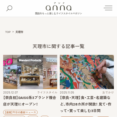
関西をもっと楽しむライフスタイルマガジン
TOP
天理市
天理市に関する記事一覧
2025.12.07
ライフスタイル
2025.11.05
おでかけ
【奈良初】DAISO系3ブランド複合
【奈良・天理】食・工芸・名建築な
店が天理にオープン！
ど、市内28カ所が開放！ 見て・作
って・買って楽しむ3日間
【速報】今日の最新ニュース