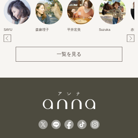
SAYU
森麻理子
平井宏美
Suzuka
赤澤
Pr
Ne
ev
xt
一覧を見る