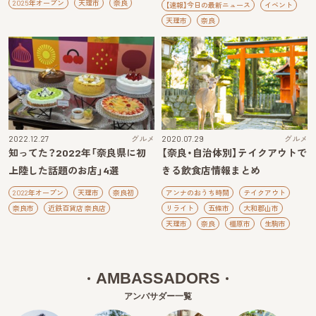
2025年オープン
天理市
奈良
【速報】今日の最新ニュース
イベント
天理市
奈良
2022.12.27
グルメ
2020.07.29
グルメ
知ってた？2022年「奈良県に初
【奈良・自治体別】テイクアウトで
上陸した話題のお店」4選
きる飲食店情報まとめ
2022年オープン
天理市
奈良初
アンナのおうち時間
テイクアウト
奈良市
近鉄百貨店 奈良店
リライト
五條市
大和郡山市
天理市
奈良
橿原市
生駒市
AMBASSADORS
アンバサダー一覧