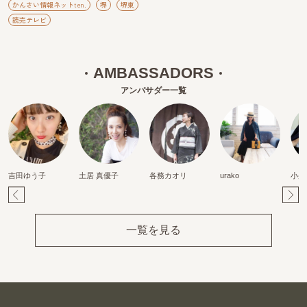
かんさい情報ネットten.
堺
堺東
読売テレビ
AMBASSADORS
アンバサダー一覧
吉田ゆう子
土居 真優子
各務カオリ
urako
小柴
Pr
Ne
ev
xt
一覧を見る