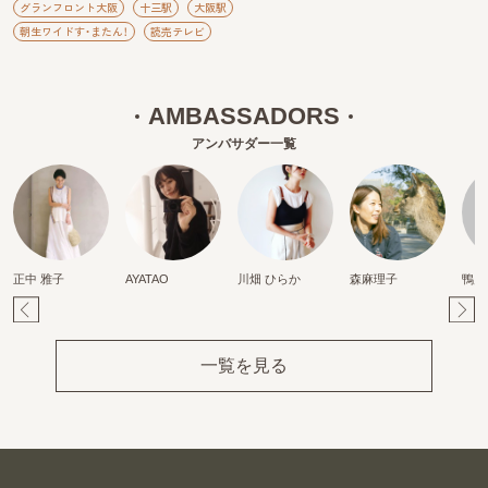
グランフロント大阪
十三駅
大阪駅
朝生ワイドす・またん！
読売テレビ
AMBASSADORS
アンバサダー一覧
正中 雅子
AYATAO
川畑 ひらか
森麻理子
鴨川
Pr
Ne
ev
xt
一覧を見る