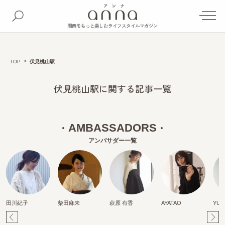
関西をもっと楽しむライフスタイルマガジン
TOP
伏見桃山駅
伏見桃山駅に関する記事一覧
AMBASSADORS
アンバサダー一覧
田川紀子
柴田麻未
萩原 有香
AYATAO
YUR