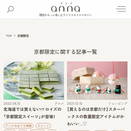
関西をもっと楽しむライフスタイルマガジン
TOP
京都限定
京都限定に関する記事一覧
2022.05.13
グルメ
2021.12.13
ショッピング
北海道では買えない!? ロイズの
【買えるのは京都だけ】スターバ
「京都限定スイーツ」が登場！
ックスの数量限定アイテムがか
わいい…♡
アンナのおうち時間
スイーツ