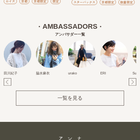
ロイズ
京都
京都限定
限定
スターバックス
京都限定
数量限定
AMBASSADORS
アンバサダー一覧
田川紀子
脇水麻衣
urako
ERI
Suz
Pr
Ne
ev
xt
一覧を見る