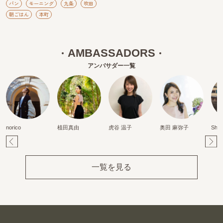
パン
モーニング
九条
吹田
朝ごはん
本町
AMBASSADORS
アンバサダー一覧
norico
植田真由
虎谷 温子
奥田 麻弥子
Shiz
Pr
Ne
ev
xt
一覧を見る