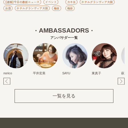
【速報】今日の最新ニュース
イベント
カキ氷
ホテルグランヴィア大阪
お酒
ホテルグランヴィア大阪
梅田
梅田
AMBASSADORS
アンバサダー一覧
norico
平井宏美
SAYU
東真子
萩原
Pr
Ne
ev
xt
一覧を見る