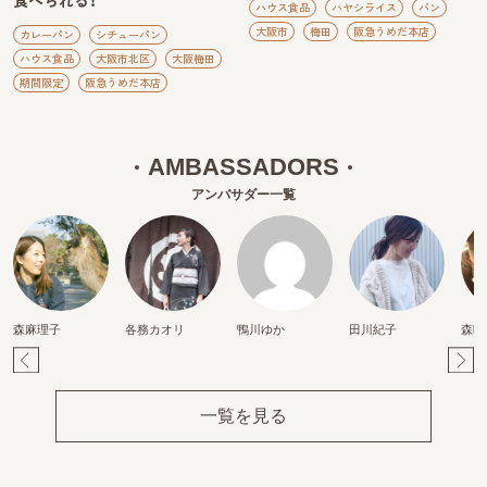
食べられる！
ハウス食品
ハヤシライス
パン
大阪市
梅田
阪急うめだ本店
カレーパン
シチューパン
ハウス食品
大阪市北区
大阪梅田
期間限定
阪急うめだ本店
AMBASSADORS
アンバサダー一覧
森麻理子
各務カオリ
鴨川ゆか
田川紀子
森映
Pr
Ne
ev
xt
一覧を見る