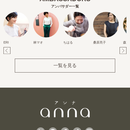
アンバサダー一覧
ERI
林マオ
ちはる
桑原亮子
森麻
Pr
Ne
ev
xt
一覧を見る