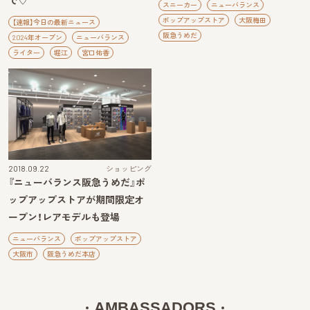
で♡
スニーカー
ニューバランス
ポップアップストア
大阪梅田
【速報】今日の最新ニュース
阪急うめだ
2024年オープン
ニューバランス
ライター
堀江
宮口佑香
2018.09.22
ショッピング
『ニューバランス阪急うめだ』ポ
ップアップストアが期間限定オ
ープン！レアモデルも登場
ニューバランス
ポップアップストア
大阪市
阪急うめだ本店
AMBASSADORS