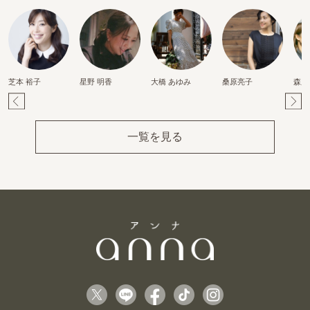
芝本 裕子
星野 明香
大橋 あゆみ
桑原亮子
森麻
Pr
Ne
ev
xt
一覧を見る