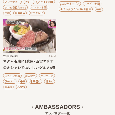
アンバサダー
カレー
スペイン料理
2020年オープン
スペイン料理
テレビ番組『anna』
ベトナム料理
ホテルクラウンパレス神戸
神戸
京都
星野明香
読売テレビ
2019.04.30
グルメ
マダムも虜に！兵庫・西宮エリア
のオシャレでおいしいグルメ4選
スペイン料理
たこ焼き
ハンバーグ
ラーメン
中華
甲子園口
粉もん
苦楽園
西宮市
AMBASSADORS
アンバサダー一覧