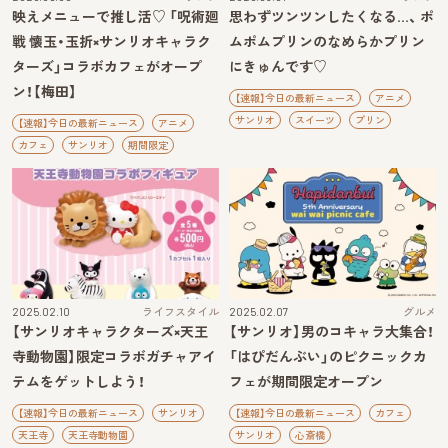
映えメニューで推し活♡ 「呪術廻
思わずツンツンしたくなる…、 ポ
戦 懐玉・玉折×サンリオキャラク
ムポムプリンのなめらかプリン
ターズ」コラボカフェがオープ
にきゅんです♡
ン！【梅田】
【速報】今日の最新ニュース
アニメ
サンリオ
スイーツ
プリン
【速報】今日の最新ニュース
アニメ
カフェ
サンリオ
期間限定
2025.02.10
ライフスタイル
2025.02.07
グルメ
【サンリオキャラクターズ×天王
【サンリオ】男のコキャラ大集合！
寺動物園】限定コラボガチャアイ
「はぴだんぶい」のピクニックカ
テムをゲットしよう！
フェが期間限定オープン
【速報】今日の最新ニュース
サンリオ
【速報】今日の最新ニュース
カフェ
天王寺
天王寺動物園
サンリオ
心斎橋