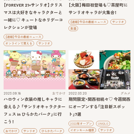
【FOREVER 21×サンリオ】クリス
【大阪】梅田初登場も♡茶屋町に
マスは大好きなキャラクターと
サンリオキャラが大集合！
一緒に♡ キュートなホリデーコ
【速報】今日の最新ニュース
サンリオ
レクションが登場
食器
【速報】今日の最新ニュース
オンラインで買える
サンリオ
2023.09.16
おでかけ
2022.03.20
グルメ
ハロウィン衣装の推しキャラに
期間限定・関西初続々♡ 今週関西
会える♪ 「サンリオキャラクター
にオープンする「注目新スポッ
フェス in ひらかたパーク」に行
ト」7選
こう！
2022年オープン
UNIQLO
イオンモール橿原
サンリオ
おでかけ
サンリオ
ひらかたパーク