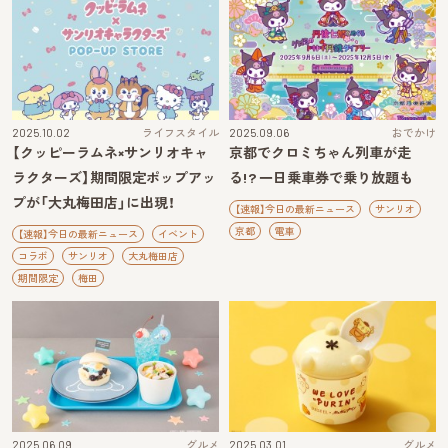
2025.10.02
ライフスタイル
2025.09.06
おでかけ
【クッピーラムネ×サンリオキャ
京都でクロミちゃん列車が走
ラクターズ】期間限定ポップアッ
る!? 一日乗車券で乗り放題も
プが「大丸梅田店」に出現！
【速報】今日の最新ニュース
サンリオ
京都
電車
【速報】今日の最新ニュース
イベント
コラボ
サンリオ
大丸梅田店
期間限定
梅田
2025.06.09
グルメ
2025.03.01
グルメ