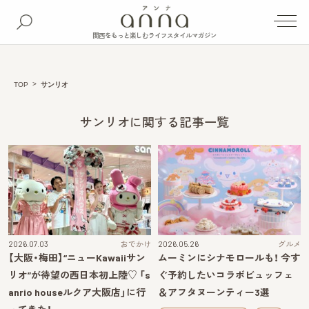
関西をもっと楽しむライフスタイルマガジン
TOP
サンリオ
サンリオに関する記事一覧
2026.07.03
おでかけ
2026.05.26
グルメ
【大阪・梅田】“ニューKawaiiサン
ムーミンにシナモロールも！ 今す
リオ”が待望の西日本初上陸♡ 「s
ぐ予約したいコラボビュッフェ
anrio houseルクア大阪店」に行
＆アフタヌーンティー3選