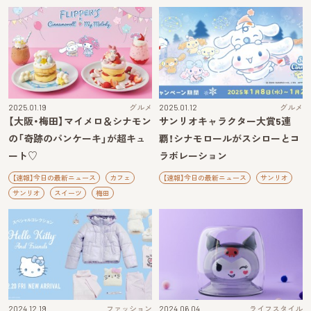
2025.01.19
グルメ
2025.01.12
グルメ
【大阪・梅田】マイメロ＆シナモン
サンリオキャラクター大賞5連
の「奇跡のパンケーキ」が超キュ
覇！シナモロールがスシローとコ
ート♡
ラボレーション
【速報】今日の最新ニュース
カフェ
【速報】今日の最新ニュース
サンリオ
サンリオ
スイーツ
梅田
2024.12.19
ファッション
2024.06.04
ライフスタイル