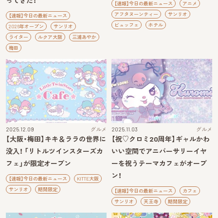
ってきた！
【速報】今日の最新ニュース
アニメ
アフタヌーンティー
サンリオ
【速報】今日の最新ニュース
ビュッフェ
ホテル
2026年オープン
サンリオ
ライター
ルクア大阪
三浦あやか
梅田
2025.12.09
グルメ
2025.11.03
グルメ
【大阪・梅田】キキ＆ララの世界に
【祝♡クロミ20周年】ギャルかわ
没入！ 「リトルツインスターズカ
いい空間でアニバーサリーイヤ
フェ」が限定オープン
ーを祝うテーマカフェがオープ
ン！
【速報】今日の最新ニュース
KITTE大阪
サンリオ
期間限定
【速報】今日の最新ニュース
カフェ
サンリオ
天王寺
期間限定