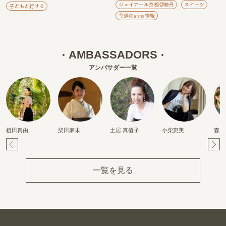
ジェイアール京都伊勢丹
スイーツ
子どもと行ける
今週のanna情報
AMBASSADORS
アンバサダー一覧
植田真由
柴田麻未
土居 真優子
小柴恵美
森麻
Pr
Ne
ev
xt
一覧を見る