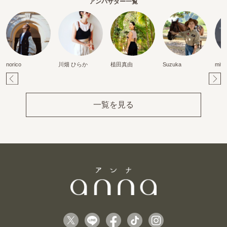
アンバサダー一覧
norico
川畑 ひらか
植田真由
Suzuka
mits
Pr
Ne
ev
xt
一覧を見る