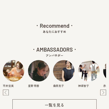
Recommend
あなたにおすすめ
AMBASSADORS
アンバサダー
平井宏美
星野 明香
桑原亮子
神頃智子
赤澤
Pre
Ne
v
xt
一覧を見る