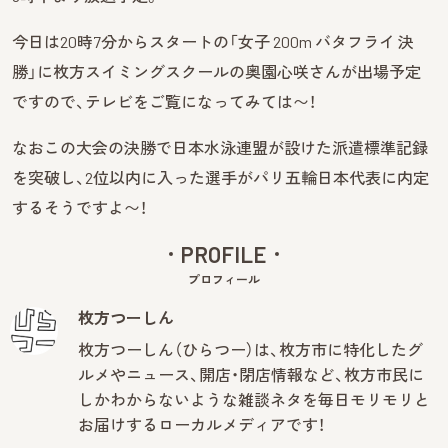
今日は20時7分からスタートの「女子 200m バタフライ 決
勝」に枚方スイミングスクールの奥園心咲さんが出場予定
ですので、テレビをご覧になってみては〜！
なおこの大会の決勝で日本水泳連盟が設けた派遣標準記録
を突破し、2位以内に入った選手がパリ五輪日本代表に内定
するそうですよ〜！
PROFILE
プロフィール
枚方つーしん
枚方つーしん（ひらつー）は、枚方市に特化したグ
ルメやニュース、開店・閉店情報など、枚方市民に
しかわからないような雑談ネタを毎日モリモリと
お届けするローカルメディアです！