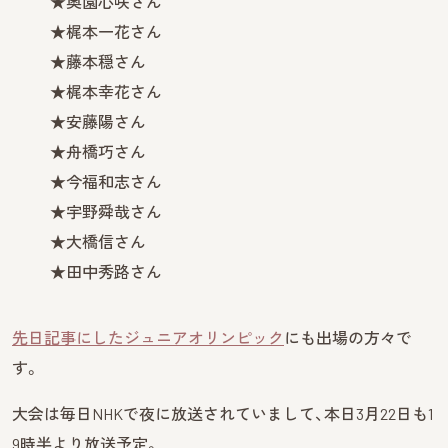
★奥園心咲さん
★梶本一花さん
★藤本穏さん
★梶本幸花さん
★安藤陽さん
★舟橋巧さん
★今福和志さん
★宇野舜哉さん
★大橋信さん
★田中秀路さん
先日記事にしたジュニアオリンピック
にも出場の方々で
す。
大会は毎日NHKで夜に放送されていまして、本日3月22日も1
9時半より放送予定。