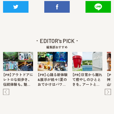
EDITOR's PICK
編集部おすすめ
【PR】アウトドアに
【PR】心踊る新体験
【PR】日常から離れ
【P
レトロな街歩き、
&展示が続々！夏の
て癒やしのひとと
神戸
伝統体験も。魅…
おでかけはパワ…
きを。アートと…
山牧
Pre
Ne
v
xt