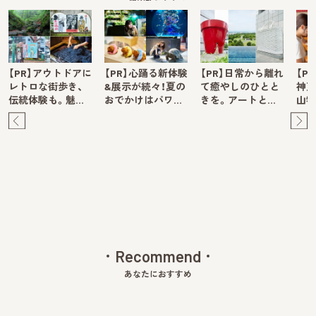
【PR】アウトドアに
【PR】心踊る新体験
【PR】日常から離れ
【P
レトロな街歩き、
&展示が続々！夏の
て癒やしのひとと
神戸
伝統体験も。魅…
おでかけはパワ…
きを。アートと…
山牧
Pre
Ne
v
xt
Recommend
あなたにおすすめ