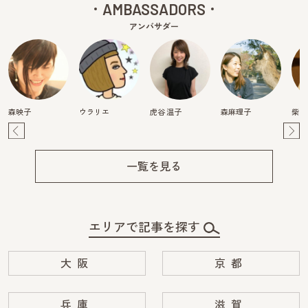
AMBASSADORS
アンバサダー
森映子
ウラリエ
虎谷 温子
森麻理子
柴田
Pre
Ne
v
xt
一覧を見る
エリアで記事を探す
大阪
京都
兵庫
滋賀