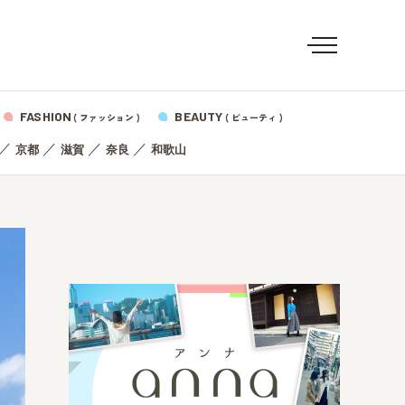
FASHION
BEAUTY
( ファッション )
( ビューティ )
／
／
／
／
京都
滋賀
奈良
和歌山