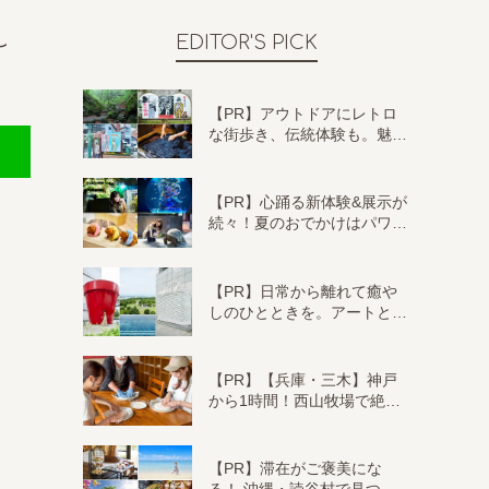
し
EDITOR'S PICK
【PR】アウトドアにレトロ
な街歩き、伝統体験も。魅…
【PR】心踊る新体験&展示が
続々！夏のおでかけはパワ…
【PR】日常から離れて癒や
しのひとときを。アートと…
【PR】【兵庫・三木】神戸
から1時間！西山牧場で絶…
【PR】滞在がご褒美にな