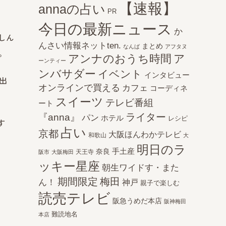
【速報】
annaの占い
PR
今日の最新ニュース
か
しん
んさい情報ネットten.
まとめ
なんば
アフタヌ
。
アンナのおうち時間
ア
ーンティー
ンバサダー
イベント
インタビュー
出
オンラインで買える
カフェ
コーディネ
スイーツ
テレビ番組
ート
ライター
『anna』
パン
ホテル
レシピ
す
占い
京都
大阪ほんわかテレビ
和歌山
大
明日のラ
手土産
奈良
天王寺
阪市
大阪梅田
ッキー星座
朝生ワイドす・また
期間限定
梅田
ん！
神戸
親子で楽しむ
読売テレビ
阪急うめだ本店
阪神梅田
難読地名
本店