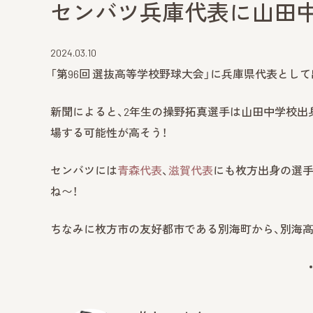
センバツ兵庫代表に山田中
2024.03.10
「第96回 選抜高等学校野球大会」に兵庫県代表と
新聞によると、2年生の操野拓真選手は山田中学校出
場する可能性が高そう！
センバツには
青森代表
、
滋賀代表
にも枚方出身の選手
ね〜！
ちなみに枚方市の友好都市である別海町から、別海高