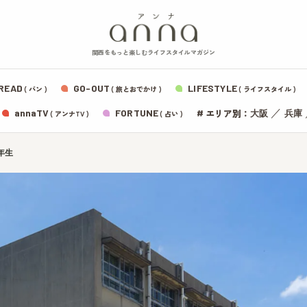
関西をもっと楽しむライフスタイルマガジン
READ
GO-OUT
LIFESTYLE
( パン )
( 旅とおでかけ )
( ライフスタイル )
エリア別：
annaTV
FORTUNE
#
／
大阪
兵庫
( アンナTV )
( 占い )
年生